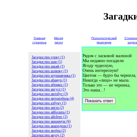
Загадк
Главная
Магия
Детские
Психологический
Старин
страница
чисел
загадки
практикум
задач
Рядом с ласковой малиной
Загадки про горку (1)
Мы недавно посадили
Загадки про шар (1)
Ягоду чудесную,
Загадки про шкаф (1)
Очень интересную!
Загадки про шляпку (1)
Цветом — будто бы чернила,
Загадки про шуршавчика (1)
Загадки про абажур (1)
Никогда «лицо» не мыла.
Загадки про абрикос (1)
Только это — не черника,
Загадки про август (1)
Это наша...!
Загадки про автобус (3)
Загадки про автомобиль (4)
Показать ответ
Загадки про азбуку (1)
Загадки про аиста (2)
Загадки про айболита (1)
Загадки про айсберг (2)
Загадки про аквариум (6)
Загадки про аккордеон (1)
Загадки про актёра (2)
Загадки про акулу (2)