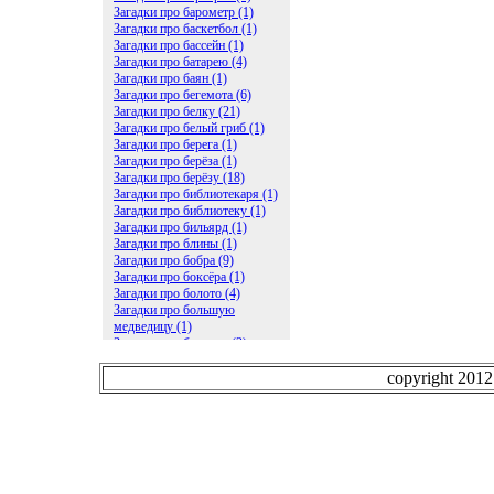
Загадки про барометр (1)
Загадки про баскетбол (1)
Загадки про бассейн (1)
Загадки про батарею (4)
Загадки про баян (1)
Загадки про бегемота (6)
Загадки про белку (21)
Загадки про белый гриб (1)
Загадки про берега (1)
Загадки про берёза (1)
Загадки про берёзу (18)
Загадки про библиотекаря (1)
Загадки про библиотеку (1)
Загадки про бильярд (1)
Загадки про блины (1)
Загадки про бобра (9)
Загадки про боксёра (1)
Загадки про болото (4)
Загадки про большую
медведицу (1)
Загадки про ботинки (2)
Загадки про бочку (5)
Загадки про брасс (1)
copyright 201
Загадки про бревно (2)
Загадки про бриллиант (1)
Загадки про бруснику (1)
Загадки про брюки (1)
Загадки про бублик (2)
Загадки про будильник (2)
Загадки про буквы (27)