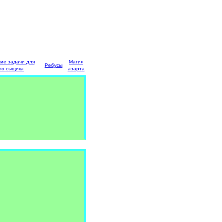
кие задачи для
Магия
Ребусы
го сыщика
азарта