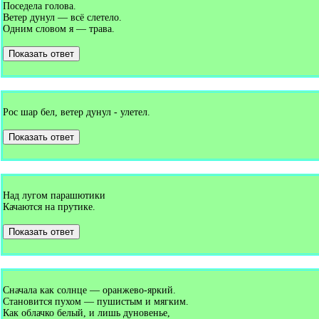
Поседела голова.
Ветер дунул — всё слетело.
Одним словом я — трава.
Показать ответ
Рос шар бел, ветер дунул - улетел.
Показать ответ
Над лугом парашютики
Качаются на прутике.
Показать ответ
Сначала как солнце — оранжево-яркий.
Становится пухом — пушистым и мягким.
Как облачко белый, и лишь дуновенье,