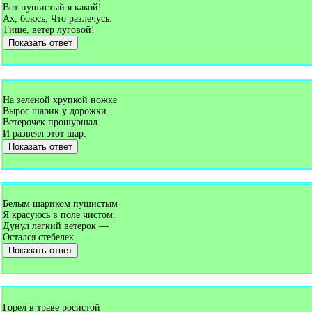
Вот пушистый я какой!
Ах, боюсь, Что разлечусь.
Тише, ветер луговой!
Показать ответ
На зеленой хрупкой ножке
Вырос шарик у дорожки.
Ветерочек прошуршал
И развеял этот шар.
Показать ответ
Белым шариком пушистым
Я красуюсь в поле чистом.
Дунул легкий ветерок —
Остался стебелек.
Показать ответ
Горел в траве росистой