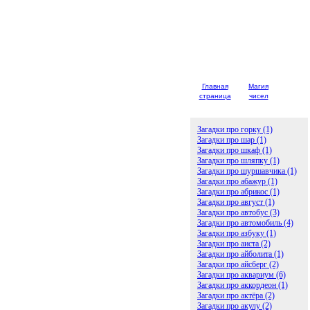
Главная
Магия
Детски
страница
чисел
загадк
Загадки про горку (1)
Загадки про шар (1)
Загадки про шкаф (1)
Загадки про шляпку (1)
Загадки про шуршавчика (1)
Загадки про абажур (1)
Загадки про абрикос (1)
Загадки про август (1)
Загадки про автобус (3)
Загадки про автомобиль (4)
Загадки про азбуку (1)
Загадки про аиста (2)
Загадки про айболита (1)
Загадки про айсберг (2)
Загадки про аквариум (6)
Загадки про аккордеон (1)
Загадки про актёра (2)
Загадки про акулу (2)