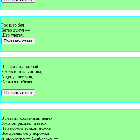
Рос шар бел
Ветер дунул —
Шар улетел.
Показать ответ
Я шарик пушистый
Белею в поле чистом,
А дунул ветерок,
Остался стебелек.
Показать ответ
В летний солнечный денек
Золотой расцвел цветок.
На высокой тонкой ножке
Все дремал он у дорожки,
А проснулся — Улыбнулся: —