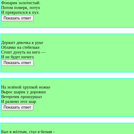
Фонарик золотистый.
Потом померк, потух
И превратился в пух.
Показать ответ
Держит девочка в руке
Облачко на стебельке.
Стоит дунуть на него —
И не будет ничего.
Показать ответ
На зелёной хрупкой ножке
Вырос шарик у дорожки.
Ветерочек прошуршал
И развеял этот шар.
Показать ответ
Был я жёлтым, стал я белым -