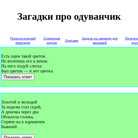
Загадки про одуванчик
е
Психологический
Старинные
Задачи на смекалку для
Логичес
Оригами
и
практикум
задачи
малышей
юно
Есть один такой цветок
Не вплетешь его в венок.
На него подуй слегка:
Был цветок — и нет цветка.
Показать ответ
Золотой и молодой
За неделю стал седой,
А денечка через два
Облысела голова,
Спрячу-ка в карманчик
Бывший ...
Показать ответ