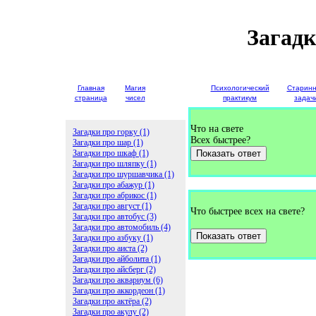
Загад
Главная
Магия
Детские
Психологический
Старин
страница
чисел
загадки
практикум
задач
Что на свете
Загадки про горку (1)
Всех быстрее?
Загадки про шар (1)
Загадки про шкаф (1)
Показать ответ
Загадки про шляпку (1)
Загадки про шуршавчика (1)
Загадки про абажур (1)
Загадки про абрикос (1)
Загадки про август (1)
Что быстрее всех на свете?
Загадки про автобус (3)
Загадки про автомобиль (4)
Показать ответ
Загадки про азбуку (1)
Загадки про аиста (2)
Загадки про айболита (1)
Загадки про айсберг (2)
Загадки про аквариум (6)
Загадки про аккордеон (1)
Загадки про актёра (2)
Загадки про акулу (2)