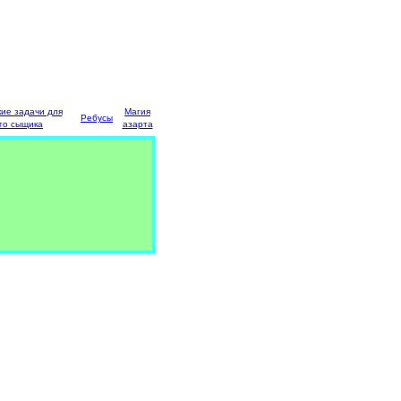
кие задачи для
Магия
Ребусы
го сыщика
азарта