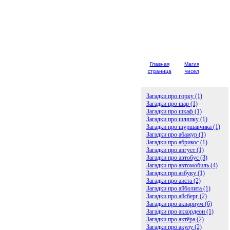
Главная
Магия
Детски
страница
чисел
загадк
Загадки про горку (1)
Загадки про шар (1)
Загадки про шкаф (1)
Загадки про шляпку (1)
Загадки про шуршавчика (1)
Загадки про абажур (1)
Загадки про абрикос (1)
Загадки про август (1)
Загадки про автобус (3)
Загадки про автомобиль (4)
Загадки про азбуку (1)
Загадки про аиста (2)
Загадки про айболита (1)
Загадки про айсберг (2)
Загадки про аквариум (6)
Загадки про аккордеон (1)
Загадки про актёра (2)
Загадки про акулу (2)