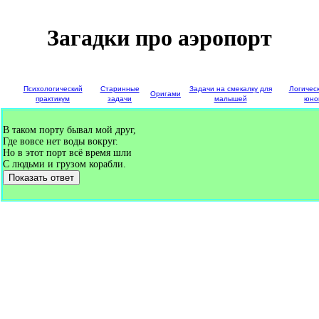
Загадки про аэропорт
е
Психологический
Старинные
Задачи на смекалку для
Логичес
Оригами
и
практикум
задачи
малышей
юно
В таком порту бывал мой друг,
Где вовсе нет воды вокруг.
Но в этот порт всё время шли
С людьми и грузом корабли.
Показать ответ