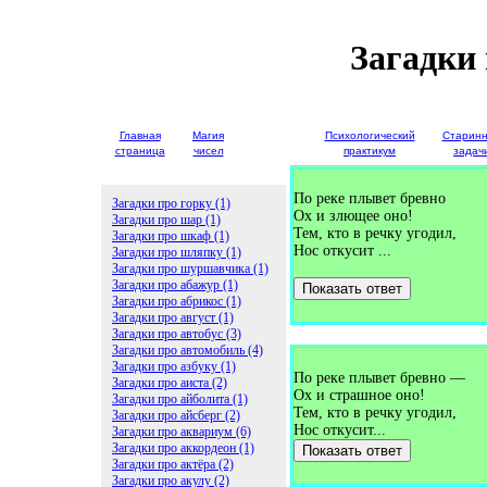
Загадки
Главная
Магия
Детские
Психологический
Старин
страница
чисел
загадки
практикум
задач
По реке плывет бревно
Загадки про горку (1)
Ох и злющее оно!
Загадки про шар (1)
Тем, кто в речку угодил,
Загадки про шкаф (1)
Нос откусит ...
Загадки про шляпку (1)
Загадки про шуршавчика (1)
Загадки про абажур (1)
Показать ответ
Загадки про абрикос (1)
Загадки про август (1)
Загадки про автобус (3)
Загадки про автомобиль (4)
Загадки про азбуку (1)
По реке плывет бревно —
Загадки про аиста (2)
Ох и страшное оно!
Загадки про айболита (1)
Тем, кто в речку угодил,
Загадки про айсберг (2)
Нос откусит...
Загадки про аквариум (6)
Загадки про аккордеон (1)
Показать ответ
Загадки про актёра (2)
Загадки про акулу (2)