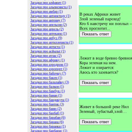
Загадки про алфавит (1)
Загадки про альписниста (1)
Загадки про амбар (1)
В реках Африки живет
Загадки про антарктиду (1)
Злой зеленый пароход!
Загадки про антенну (7)
Кто 6 навстречу ни поплыл 
Загадки про апельсин (2)
Всех проглотит...
Загадки про апрель (2)
Загадки про аптекаря (1)
Показать ответ
Загадки про арбуз (9)
Загадки про артиллериста (1)
Загадки про артиста (1)
Загадки про асфальт (1)
Загадки про атлас (2)
Лежит в воде бревно бревно
Загадки про африку (1)
Кора зеленая на нем.
Загадки про аэродром (1)
Лежит и озирается:
Загадки про аэропорт (1)
Авось кто зазевается?
Загадки про бабочку (7)
Загадки про бакен (1)
Загадки про балалайку (3)
Показать ответ
Загадки про балкон (1)
Загадки про бамбук (1)
Загадки про банан (1)
Загадки про бандикута (1)
Загадки про бантик (3)
Живет в большой реке Нил
Загадки про баню (2)
Зеленый, зубастый,злой…
Загадки про баобаб (1)
Загадки про барабан (6)
Показать ответ
Загадки про барана (6)
Загадки про баранки (1)
Загадки про барбарис (1)