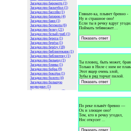
Загадки про барометр (1)
Загадки про баскетбол (1)
Загадки про бассейн (1)
Гляньте-ка, плывет бревно -
Загадки про батарею (4)
Ну и страшное оно!
Загадки про баян (1)
Если ты в речку вдруг угоди
Загадки про бегемота (6)
Поймать тебяможет…
Загадки про белку (21)
Загадки про белый гриб (1)
Показать ответ
Загадки про берега (1)
Загадки про берёза (1)
Загадки про берёзу (18)
Загадки про библиотекаря (1)
Загадки про библиотеку (1)
Загадки про бильярд (1)
Ты пловец, быть может, брав
Загадки про блины (1)
Только в Ниле с ним не плав
Загадки про бобра (9)
Этот ящер очень злой,
Загадки про боксёра (1)
Зубы в ряд торчат пилой.
Загадки про болото (4)
Показать ответ
Загадки про большую
медведицу (1)
Загадки про ботинки (2)
Загадки про бочку (5)
Загадки про брасс (1)
Загадки про бревно (2)
По реке плывёт бревно —
Загадки про бриллиант (1)
Ох и злющее оно!
Загадки про бруснику (1)
Тем, кто в речку угодил,
Загадки про брюки (1)
Нос откусит ...
Загадки про бублик (2)
Загадки про будильник (2)
Показать ответ
Загадки про буквы (27)