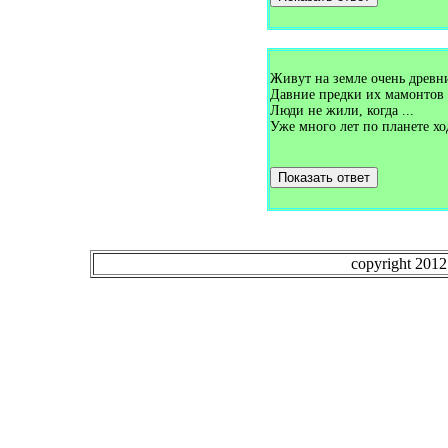
Загадки про букет (1)
Загадки про булавку (2)
Загадки про бульдозер (1)
Загадки про буратино (1)
Загадки про бурундука (1)
Живут на земле очень древн
Загадки про бусы (1)
Давние предки их мамонтов 
Загадки про бутон (1)
Люди не жили, когда ...
Загадки про бутылку (1)
Уже много лет по планете хо
Загадки про буфет (3)
Загадки про вагон (2)
Загадки про валежник (1)
Показать ответ
Загадки про валенки (2)
Загадки про валериану (1)
Загадки про ванну (7)
Загадки про ваньку-встаньку
(1)
Загадки про варежки (4)
copyright 201
Загадки про варенье (1)
Загадки про василёк (3)
Загадки про ватерполо (1)
Загадки про вафли (1)
Загадки про вдох (1)
Загадки про ведро (7)
Загадки про веер (1)
Загадки про велосипед (5)
Загадки про веник (13)
Загадки про верблюда (5)
Загадки про вербу (1)
Загадки про веретено (1)