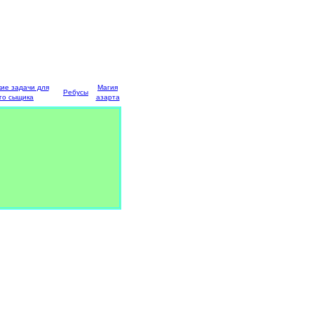
кие задачи для
Магия
Ребусы
го сыщика
азарта