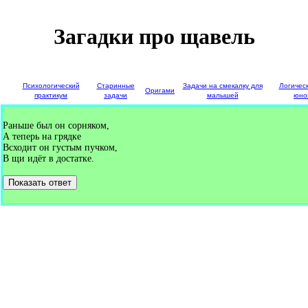
Загадки про щавель
е
Психологический
Старинные
Задачи на смекалку для
Логичес
Оригами
и
практикум
задачи
малышей
юно
Раньше был он сорняком,
А теперь на грядке
Всходит он густым пучком,
В щи идёт в достатке.
Показать ответ