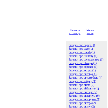
Главная
Магия
Детски
страница
чисел
загадк
Загадки про горку (1)
Загадки про шар (1)
Загадки про шкаф (1)
Загадки про шляпку (1)
Загадки про шуршавчика (1)
Загадки про абажур (1)
Загадки про абрикос (1)
Загадки про август (1)
Загадки про автобус (3)
Загадки про автомобиль (4)
Загадки про азбуку (1)
Загадки про аиста (2)
Загадки про айболита (1)
Загадки про айсберг (2)
Загадки про аквариум (6)
Загадки про аккордеон (1)
Загадки про актёра (2)
Загадки про акулу (2)