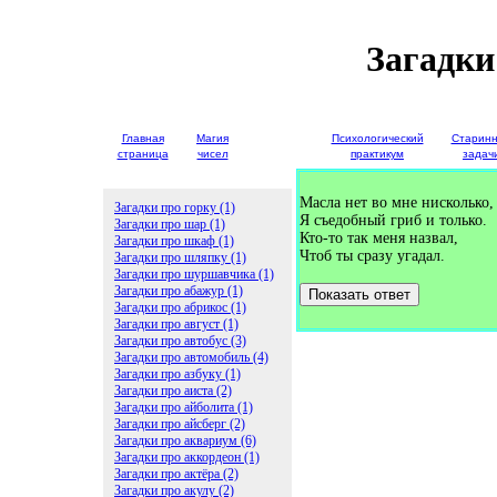
Загадки
Главная
Магия
Детские
Психологический
Старин
страница
чисел
загадки
практикум
задач
Масла нет во мне нисколько,
Загадки про горку (1)
Я съедобный гриб и только.
Загадки про шар (1)
Кто-то так меня назвал,
Загадки про шкаф (1)
Чтоб ты сразу угадал.
Загадки про шляпку (1)
Загадки про шуршавчика (1)
Загадки про абажур (1)
Показать ответ
Загадки про абрикос (1)
Загадки про август (1)
Загадки про автобус (3)
Загадки про автомобиль (4)
Загадки про азбуку (1)
Загадки про аиста (2)
Загадки про айболита (1)
Загадки про айсберг (2)
Загадки про аквариум (6)
Загадки про аккордеон (1)
Загадки про актёра (2)
Загадки про акулу (2)