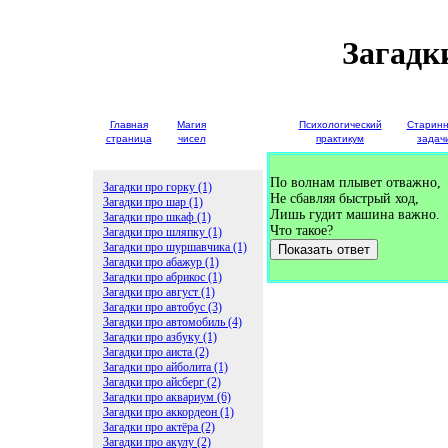
Загадк
Главная
Магия
Детские
Психологический
Старин
страница
чисел
загадки
практикум
задач
По волнам плывет отважно,
Загадки про горку (1)
Не сбавляя быстрый ход,
Загадки про шар (1)
Лишь гудит машина важно.
Загадки про шкаф (1)
Что такое?
Загадки про шляпку (1)
Загадки про шуршавчика (1)
Показать ответ
Загадки про абажур (1)
Загадки про абрикос (1)
Загадки про август (1)
Загадки про автобус (3)
Загадки про автомобиль (4)
Загадки про азбуку (1)
Загадки про аиста (2)
Загадки про айболита (1)
Загадки про айсберг (2)
Загадки про аквариум (6)
Загадки про аккордеон (1)
Загадки про актёра (2)
Загадки про акулу (2)