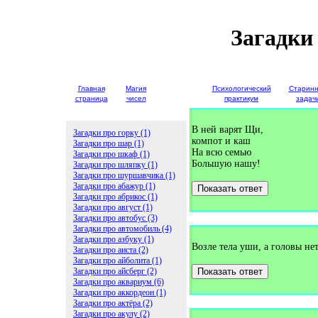
Загадки
Главная
Магия
Детские
Психологический
Старин
страница
чисел
загадки
практикум
задач
В ней варят Щи,
Загадки про горку (1)
компот и каш
Загадки про шар (1)
На всю семью
Загадки про шкаф (1)
Большую нашу!
Загадки про шляпку (1)
Загадки про шуршавчика (1)
Загадки про абажур (1)
Показать ответ
Загадки про абрикос (1)
Загадки про август (1)
Загадки про автобус (3)
Загадки про автомобиль (4)
Загадки про азбуку (1)
Возле тела уши, а головы нет
Загадки про аиста (2)
Загадки про айболита (1)
Загадки про айсберг (2)
Показать ответ
Загадки про аквариум (6)
Загадки про аккордеон (1)
Загадки про актёра (2)
Загадки про акулу (2)