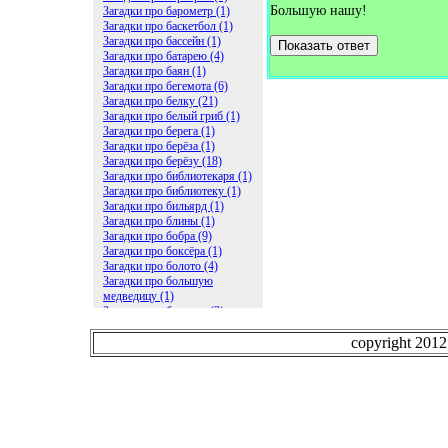
Большую нашу!
Загадки про барометр (1)
Загадки про баскетбол (1)
Загадки про бассейн (1)
Показать ответ
Загадки про батарею (4)
Загадки про баян (1)
Загадки про бегемота (6)
Загадки про белку (21)
Загадки про белый гриб (1)
Загадки про берега (1)
Загадки про берёза (1)
Загадки про берёзу (18)
Загадки про библиотекаря (1)
Загадки про библиотеку (1)
Загадки про бильярд (1)
Загадки про блины (1)
Загадки про бобра (9)
Загадки про боксёра (1)
Загадки про болото (4)
Загадки про большую
медведицу (1)
Загадки про ботинки (2)
Загадки про бочку (5)
Загадки про брасс (1)
copyright 201
Загадки про бревно (2)
Загадки про бриллиант (1)
Загадки про бруснику (1)
Загадки про брюки (1)
Загадки про бублик (2)
Загадки про будильник (2)
Загадки про буквы (27)