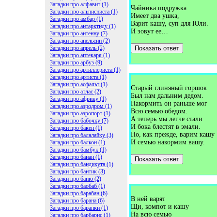
Загадки про алфавит (1)
Чайника подружка
Загадки про альписниста (1)
Имеет два ушка,
Загадки про амбар (1)
Варит кашу, суп для Юли.
Загадки про антарктиду (1)
И зовут ее…
Загадки про антенну (7)
Загадки про апельсин (2)
Загадки про апрель (2)
Показать ответ
Загадки про аптекаря (1)
Загадки про арбуз (9)
Загадки про артиллериста (1)
Загадки про артиста (1)
Загадки про асфальт (1)
Старый глиняный горшок
Загадки про атлас (2)
Был нам дальним дедом.
Загадки про африку (1)
Накормить он раньше мог
Загадки про аэродром (1)
Всю семью обедом.
Загадки про аэропорт (1)
А теперь мы легче стали
Загадки про бабочку (7)
И бока блестят в эмали.
Загадки про бакен (1)
Но, как прежде, варим кашу
Загадки про балалайку (3)
И семью накормим вашу.
Загадки про балкон (1)
Загадки про бамбук (1)
Загадки про банан (1)
Показать ответ
Загадки про бандикута (1)
Загадки про бантик (3)
Загадки про баню (2)
Загадки про баобаб (1)
Загадки про барабан (6)
В ней варят
Загадки про барана (6)
Щи, компот и кашу
Загадки про баранки (1)
На всю семью
Загадки про барбарис (1)