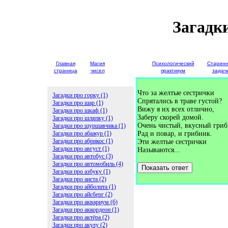
Загадк
Главная
Магия
Детские
Психологический
Старин
страница
чисел
загадки
практикум
задач
Что за желтые сестрички
Загадки про горку (1)
Спрятались в траве густой?
Загадки про шар (1)
Вижу я их всех отлично,
Загадки про шкаф (1)
Заберу скорей домой.
Загадки про шляпку (1)
Очень чистый, вкусный гриб
Загадки про шуршавчика (1)
Загадки про абажур (1)
Рад и повар, и грибник.
Загадки про абрикос (1)
Эти желтые сестрички
Загадки про август (1)
Называются...
Загадки про автобус (3)
Загадки про автомобиль (4)
Показать ответ
Загадки про азбуку (1)
Загадки про аиста (2)
Загадки про айболита (1)
Загадки про айсберг (2)
Загадки про аквариум (6)
Загадки про аккордеон (1)
Загадки про актёра (2)
Загадки про акулу (2)