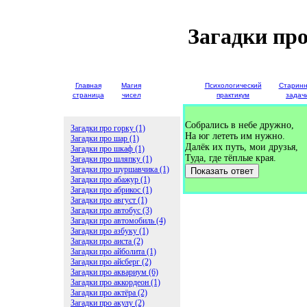
Загадки пр
Главная
Магия
Детские
Психологический
Старин
страница
чисел
загадки
практикум
задач
Собрались в небе дружно,
Загадки про горку (1)
На юг лететь им нужно.
Загадки про шар (1)
Далёк их путь, мои друзья,
Загадки про шкаф (1)
Туда, где тёплые края.
Загадки про шляпку (1)
Загадки про шуршавчика (1)
Показать ответ
Загадки про абажур (1)
Загадки про абрикос (1)
Загадки про август (1)
Загадки про автобус (3)
Загадки про автомобиль (4)
Загадки про азбуку (1)
Загадки про аиста (2)
Загадки про айболита (1)
Загадки про айсберг (2)
Загадки про аквариум (6)
Загадки про аккордеон (1)
Загадки про актёра (2)
Загадки про акулу (2)