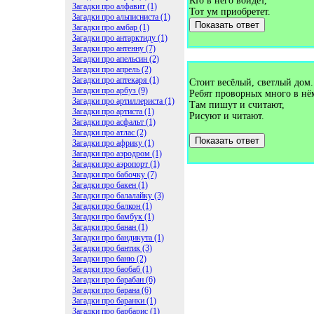
Кто в него войдет,
Загадки про алфавит (1)
Тот ум приобретет.
Загадки про альписниста (1)
Показать ответ
Загадки про амбар (1)
Загадки про антарктиду (1)
Загадки про антенну (7)
Загадки про апельсин (2)
Загадки про апрель (2)
Загадки про аптекаря (1)
Стоит весёлый, светлый дом.
Загадки про арбуз (9)
Ребят проворных много в нё
Загадки про артиллериста (1)
Там пишут и считают,
Загадки про артиста (1)
Рисуют и читают.
Загадки про асфальт (1)
Загадки про атлас (2)
Показать ответ
Загадки про африку (1)
Загадки про аэродром (1)
Загадки про аэропорт (1)
Загадки про бабочку (7)
Загадки про бакен (1)
Загадки про балалайку (3)
Загадки про балкон (1)
Загадки про бамбук (1)
Загадки про банан (1)
Загадки про бандикута (1)
Загадки про бантик (3)
Загадки про баню (2)
Загадки про баобаб (1)
Загадки про барабан (6)
Загадки про барана (6)
Загадки про баранки (1)
Загадки про барбарис (1)