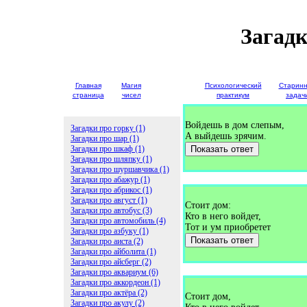
Загад
Главная
Магия
Детские
Психологический
Старин
страница
чисел
загадки
практикум
задач
Войдешь в дом слепым,
Загадки про горку (1)
А выйдешь зрячим.
Загадки про шар (1)
Загадки про шкаф (1)
Показать ответ
Загадки про шляпку (1)
Загадки про шуршавчика (1)
Загадки про абажур (1)
Загадки про абрикос (1)
Загадки про август (1)
Стоит дом:
Загадки про автобус (3)
Кто в него войдет,
Загадки про автомобиль (4)
Тот и ум приобретет
Загадки про азбуку (1)
Показать ответ
Загадки про аиста (2)
Загадки про айболита (1)
Загадки про айсберг (2)
Загадки про аквариум (6)
Загадки про аккордеон (1)
Загадки про актёра (2)
Стоит дом,
Загадки про акулу (2)