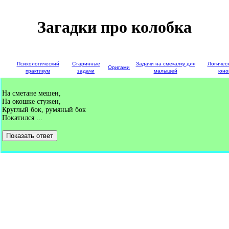
Загадки про колобка
е
Психологический
Старинные
Задачи на смекалку для
Логичес
Оригами
и
практикум
задачи
малышей
юно
На сметане мешен,
На окошке стужен,
Круглый бок, румяный бок
Покатился ...
Показать ответ