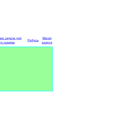
кие задачи для
Магия
Ребусы
го сыщика
азарта