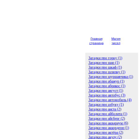
Главная
Магия
Детски
страница
чисел
загадк
Загадки про горку (1)
Загадки про шар (1)
Загадки про шкаф (1)
Загадки про шляпку (1)
Загадки про шуршавчика (1)
Загадки про абажур (1)
Загадки про абрикос (1)
Загадки про август (1)
Загадки про автобус (3)
Загадки про автомобиль (4)
Загадки про азбуку (1)
Загадки про аиста (2)
Загадки про айболита (1)
Загадки про айсберг (2)
Загадки про аквариум (6)
Загадки про аккордеон (1)
Загадки про актёра (2)
Загадки про акулу (2)