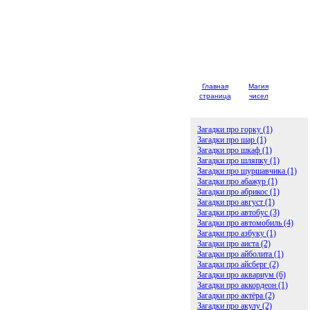
Главная
Магия
Детски
страница
чисел
загадк
Загадки про горку (1)
Загадки про шар (1)
Загадки про шкаф (1)
Загадки про шляпку (1)
Загадки про шуршавчика (1)
Загадки про абажур (1)
Загадки про абрикос (1)
Загадки про август (1)
Загадки про автобус (3)
Загадки про автомобиль (4)
Загадки про азбуку (1)
Загадки про аиста (2)
Загадки про айболита (1)
Загадки про айсберг (2)
Загадки про аквариум (6)
Загадки про аккордеон (1)
Загадки про актёра (2)
Загадки про акулу (2)