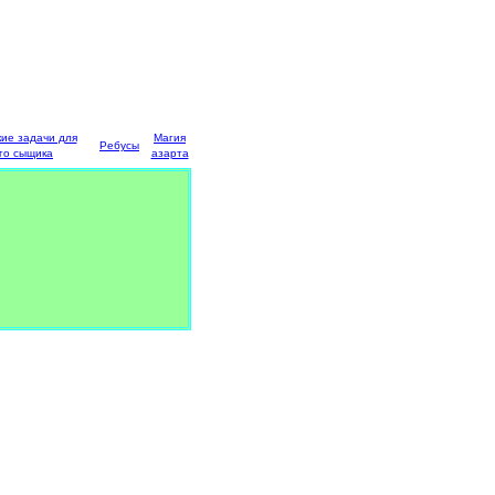
кие задачи для
Магия
Ребусы
го сыщика
азарта