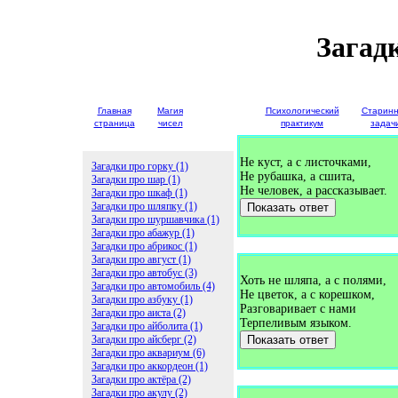
Загад
Главная
Магия
Детские
Психологический
Старин
страница
чисел
загадки
практикум
задач
Не куст, а с листочками,
Загадки про горку (1)
Не рубашка, а сшита,
Загадки про шар (1)
Не человек, а рассказывает.
Загадки про шкаф (1)
Загадки про шляпку (1)
Показать ответ
Загадки про шуршавчика (1)
Загадки про абажур (1)
Загадки про абрикос (1)
Загадки про август (1)
Загадки про автобус (3)
Хоть не шляпа, а с полями,
Загадки про автомобиль (4)
Не цветок, а с корешком,
Загадки про азбуку (1)
Разговаривает с нами
Загадки про аиста (2)
Терпеливым языком.
Загадки про айболита (1)
Загадки про айсберг (2)
Показать ответ
Загадки про аквариум (6)
Загадки про аккордеон (1)
Загадки про актёра (2)
Загадки про акулу (2)