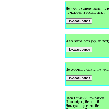
Загадки про букет (1)
Загадки про булавку (2)
Не куст, а с листочками, не 
Загадки про бульдозер (1)
не человек, а рассказывает.
Загадки про буратино (1)
Загадки про бурундука (1)
Показать ответ
Загадки про бусы (1)
Загадки про бутон (1)
Загадки про бутылку (1)
Загадки про буфет (3)
Загадки про вагон (2)
Загадки про валежник (1)
Я все знаю, всех учу, но всег
Загадки про валенки (2)
Загадки про валериану (1)
Показать ответ
Загадки про ванну (7)
Загадки про ваньку-встаньку
(1)
Загадки про варежки (4)
Загадки про варенье (1)
Загадки про василёк (3)
Не сорочка, а сшита, не челов
Загадки про ватерполо (1)
Загадки про вафли (1)
Показать ответ
Загадки про вдох (1)
Загадки про ведро (7)
Загадки про веер (1)
Загадки про велосипед (5)
Загадки про веник (13)
Чтобы знаний набираться,
Загадки про верблюда (5)
Загадки про вербу (1)
Чаще обращайся к ней.
Загадки про веретено (1)
Никогда не расставайся,