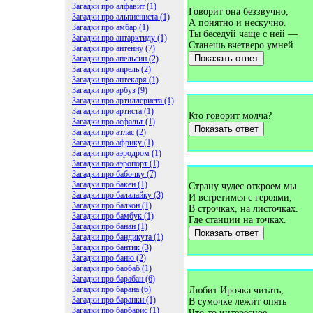
Загадки про алфавит (1)
Говорит она беззвучно,
Загадки про альписниста (1)
А понятно и нескучно.
Загадки про амбар (1)
Ты беседуй чаще с ней —
Загадки про антарктиду (1)
Станешь вчетверо умней.
Загадки про антенну (7)
Показать ответ
Загадки про апельсин (2)
Загадки про апрель (2)
Загадки про аптекаря (1)
Загадки про арбуз (9)
Загадки про артиллериста (1)
Загадки про артиста (1)
Кто говорит молча?
Загадки про асфальт (1)
Показать ответ
Загадки про атлас (2)
Загадки про африку (1)
Загадки про аэродром (1)
Загадки про аэропорт (1)
Загадки про бабочку (7)
Загадки про бакен (1)
Страну чудес откроем мы
Загадки про балалайку (3)
И встретимся с героями,
Загадки про балкон (1)
В строчках, на листочках.
Загадки про бамбук (1)
Где станции на точках.
Загадки про банан (1)
Показать ответ
Загадки про бандикута (1)
Загадки про бантик (3)
Загадки про баню (2)
Загадки про баобаб (1)
Загадки про барабан (6)
Загадки про барана (6)
Любит Ирочка читать,
Загадки про баранки (1)
В сумочке лежит опять
Загадки про барбарис (1)
Что-то интересное,