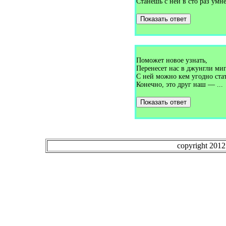
Загадки про верёвку (1)
Станешь с ней в сто раз умн
Загадки про верстовой столб
(1)
Показать ответ
Загадки про вертолёт (4)
Загадки про весло (1)
Загадки про весна (1)
Загадки про весну (18)
Загадки про весы (1)
Поможет новое узнать,
Загадки про ветер (10)
Загадки про ветеринара (1)
Перенесет нас в джунгли ми
Загадки про ветряную
С ней можно кем угодно стат
мельницу (1)
Конечно, это друг наш — ...
Загадки про вешалку (6)
Загадки про вилку (4)
Показать ответ
Загадки про виолу (1)
Загадки про вишню (9)
Загадки про водитель (1)
Загадки про водопад (1)
Загадки про водопровод (1)
Загадки про водоросли (1)
copyright 201
Загадки про водохранилище
(1)
Загадки про воду (6)
Загадки про воздух (1)
Загадки про воздушного
змея (1)
Загадки про воздушный шар
(2)
Загадки про вокзал (1)
Загадки про волейбол (1)