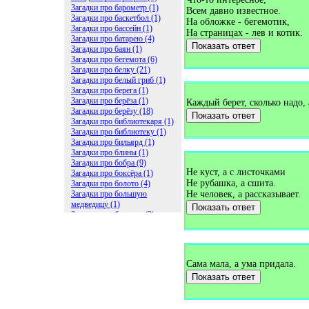
Загадки про барометр (1)
Всем давно известное.
Загадки про баскетбол (1)
На обложке - бегемотик,
Загадки про бассейн (1)
На страницах - лев и котик.
Загадки про батарею (4)
Показать ответ
Загадки про баян (1)
Загадки про бегемота (6)
Загадки про белку (21)
Загадки про белый гриб (1)
Загадки про берега (1)
Загадки про берёза (1)
Каждый берет, сколько надо, а
Загадки про берёзу (18)
Показать ответ
Загадки про библиотекаря (1)
Загадки про библиотеку (1)
Загадки про бильярд (1)
Загадки про блины (1)
Загадки про бобра (9)
Не куст, а с листочками
Загадки про боксёра (1)
Не рубашка, а сшита.
Загадки про болото (4)
Загадки про большую
Не человек, а рассказывает.
медведицу (1)
Показать ответ
Загадки про ботинки (2)
Загадки про бочку (5)
Загадки про брасс (1)
Загадки про бревно (2)
Загадки про бриллиант (1)
Сама мала, а ума придала.
Загадки про бруснику (1)
Загадки про брюки (1)
Показать ответ
Загадки про бублик (2)
Загадки про будильник (2)
Загадки про буквы (27)