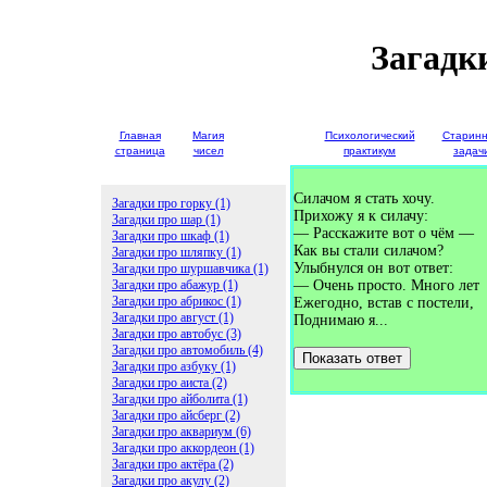
Загадк
Главная
Магия
Детские
Психологический
Старин
страница
чисел
загадки
практикум
задач
Силачом я стать хочу.
Загадки про горку (1)
Прихожу я к силачу:
Загадки про шар (1)
— Расскажите вот о чём —
Загадки про шкаф (1)
Как вы стали силачом?
Загадки про шляпку (1)
Улыбнулся он вот ответ:
Загадки про шуршавчика (1)
Загадки про абажур (1)
— Очень просто. Много лет
Загадки про абрикос (1)
Ежегодно, встав с постели,
Загадки про август (1)
Поднимаю я...
Загадки про автобус (3)
Загадки про автомобиль (4)
Показать ответ
Загадки про азбуку (1)
Загадки про аиста (2)
Загадки про айболита (1)
Загадки про айсберг (2)
Загадки про аквариум (6)
Загадки про аккордеон (1)
Загадки про актёра (2)
Загадки про акулу (2)