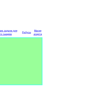
кие задачи для
Магия
Ребусы
го сыщика
азарта