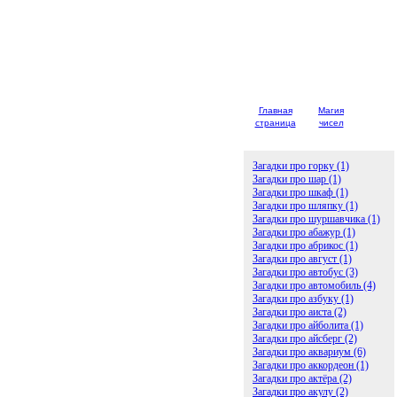
Главная
Магия
Детски
страница
чисел
загадк
Загадки про горку (1)
Загадки про шар (1)
Загадки про шкаф (1)
Загадки про шляпку (1)
Загадки про шуршавчика (1)
Загадки про абажур (1)
Загадки про абрикос (1)
Загадки про август (1)
Загадки про автобус (3)
Загадки про автомобиль (4)
Загадки про азбуку (1)
Загадки про аиста (2)
Загадки про айболита (1)
Загадки про айсберг (2)
Загадки про аквариум (6)
Загадки про аккордеон (1)
Загадки про актёра (2)
Загадки про акулу (2)