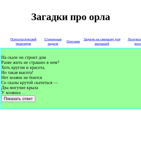
Загадки про орла
е
Психологический
Старинные
Задачи на смекалку для
Логичес
Оригами
и
практикум
задачи
малышей
юно
На скале он строит дом
Разве жить не страшно в нем?
Хоть кругом и красота,
Но такая высота!
Нет хозяин не боится
Со скалы крутой скатиться —
Два могучие крыла
У хозяина ...
Показать ответ