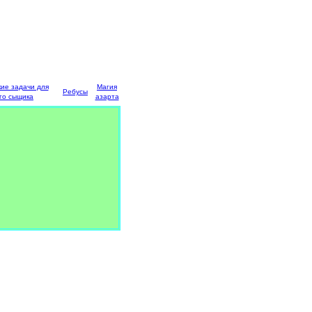
кие задачи для
Магия
Ребусы
го сыщика
азарта