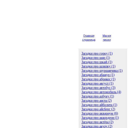
Главная
Магия
Детски
страница
чисел
загадк
Загадки про горку (1)
Загадки про шар (1)
Загадки про шкаф (1)
Загадки про шляпку (1)
Загадки про шуршавчика (1)
Загадки про абажур (1)
Загадки про абрикос (1)
Загадки про август (1)
Загадки про автобус (3)
Загадки про автомобиль (4)
Загадки про азбуку (1)
Загадки про аиста (2)
Загадки про айболита (1)
Загадки про айсберг (2)
Загадки про аквариум (6)
Загадки про аккордеон (1)
Загадки про актёра (2)
Загадки про акулу (2)