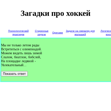
Загадки про хоккей
е
Психологический
Старинные
Задачи на смекалку для
Логичес
Оригами
и
практикум
задачи
малышей
юно
Мы не только летом рады
Встретиться с олимпиадой.
Можем видеть лишь зимой
Слалом, биатлон, бобслей,
На площадке ледяной -
Увлекательный...
Показать ответ