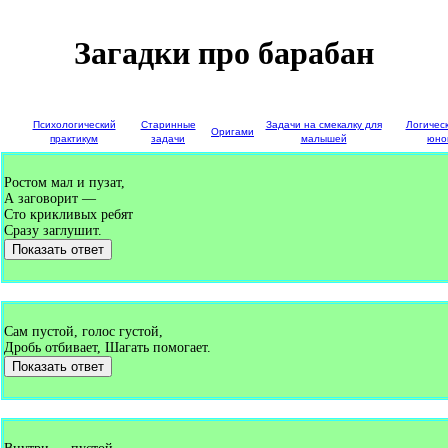
Загадки про барабан
е
Психологический
Старинные
Задачи на смекалку для
Логичес
Оригами
и
практикум
задачи
малышей
юно
Ростом мал и пузат,
А заговорит —
Сто крикливых ребят
Сразу заглушит.
Показать ответ
Сам пустой, голос густой,
Дробь отбивает, Шагать помогает.
Показать ответ