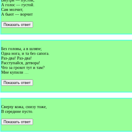
Внутри — пустой,
А голос — густой.
Сам молчит,
А бьют — ворчит
Показать ответ
Без головы, а в шляпе;
Одна нога, и та без сапога.
Раз-два! Раз-два!
Расступайся, детвора!
Что за грохот тут и там?
Мне купили …
Показать ответ
Сверху кожа, снизу тоже,
В середине пусто.
Показать ответ