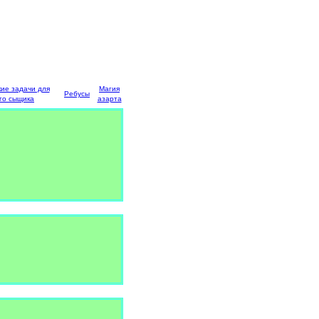
кие задачи для
Магия
Ребусы
го сыщика
азарта