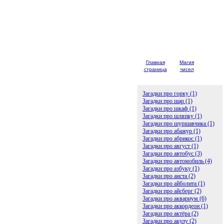
Главная
Магия
Детски
страница
чисел
загадк
Загадки про горку (1)
Загадки про шар (1)
Загадки про шкаф (1)
Загадки про шляпку (1)
Загадки про шуршавчика (1)
Загадки про абажур (1)
Загадки про абрикос (1)
Загадки про август (1)
Загадки про автобус (3)
Загадки про автомобиль (4)
Загадки про азбуку (1)
Загадки про аиста (2)
Загадки про айболита (1)
Загадки про айсберг (2)
Загадки про аквариум (6)
Загадки про аккордеон (1)
Загадки про актёра (2)
Загадки про акулу (2)