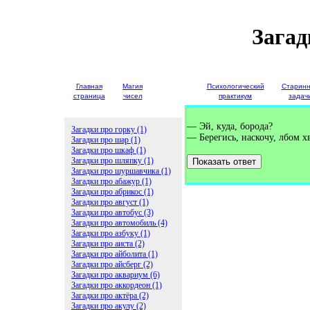
Загад
Главная
Магия
Детские
Психологический
Старин
страница
чисел
загадки
практикум
задач
— Эй, куда, борода?
Загадки про горку (1)
— Берегись, наскочу, лбом х
Загадки про шар (1)
Загадки про шкаф (1)
Загадки про шляпку (1)
Показать ответ
Загадки про шуршавчика (1)
Загадки про абажур (1)
Загадки про абрикос (1)
Загадки про август (1)
Загадки про автобус (3)
Загадки про автомобиль (4)
Загадки про азбуку (1)
Загадки про аиста (2)
Загадки про айболита (1)
Загадки про айсберг (2)
Загадки про аквариум (6)
Загадки про аккордеон (1)
Загадки про актёра (2)
Загадки про акулу (2)