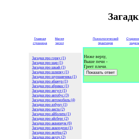
Загадк
Главная
Магия
Детские
Психологический
Старин
страница
чисел
загадки
практикум
задач
Ниже верху,
Загадки про горку (1)
Выше печи -
Загадки про шар (1)
Греет плечи.
Загадки про шкаф (1)
Загадки про шляпку (1)
Показать ответ
Загадки про шуршавчика (1)
Загадки про абажур (1)
Загадки про абрикос (1)
Загадки про август (1)
Загадки про автобус (3)
Загадки про автомобиль (4)
Загадки про азбуку (1)
Загадки про аиста (2)
Загадки про айболита (1)
Загадки про айсберг (2)
Загадки про аквариум (6)
Загадки про аккордеон (1)
Загадки про актёра (2)
Загадки про акулу (2)