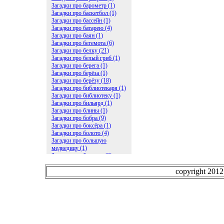
Загадки про барометр (1)
Загадки про баскетбол (1)
Загадки про бассейн (1)
Загадки про батарею (4)
Загадки про баян (1)
Загадки про бегемота (6)
Загадки про белку (21)
Загадки про белый гриб (1)
Загадки про берега (1)
Загадки про берёза (1)
Загадки про берёзу (18)
Загадки про библиотекаря (1)
Загадки про библиотеку (1)
Загадки про бильярд (1)
Загадки про блины (1)
Загадки про бобра (9)
Загадки про боксёра (1)
Загадки про болото (4)
Загадки про большую
медведицу (1)
Загадки про ботинки (2)
Загадки про бочку (5)
Загадки про брасс (1)
copyright 201
Загадки про бревно (2)
Загадки про бриллиант (1)
Загадки про бруснику (1)
Загадки про брюки (1)
Загадки про бублик (2)
Загадки про будильник (2)
Загадки про буквы (27)