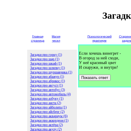
Загадк
Главная
Магия
Детские
Психологический
Старин
страница
чисел
загадки
практикум
задач
Если хочешь винегрет -
Загадки про горку (1)
В огород за ней сходи,
Загадки про шар (1)
У неё красивый цвет
Загадки про шкаф (1)
И снаружи, и внутри!
Загадки про шляпку (1)
Загадки про шуршавчика (1)
Загадки про абажур (1)
Показать ответ
Загадки про абрикос (1)
Загадки про август (1)
Загадки про автобус (3)
Загадки про автомобиль (4)
Загадки про азбуку (1)
Загадки про аиста (2)
Загадки про айболита (1)
Загадки про айсберг (2)
Загадки про аквариум (6)
Загадки про аккордеон (1)
Загадки про актёра (2)
Загадки про акулу (2)