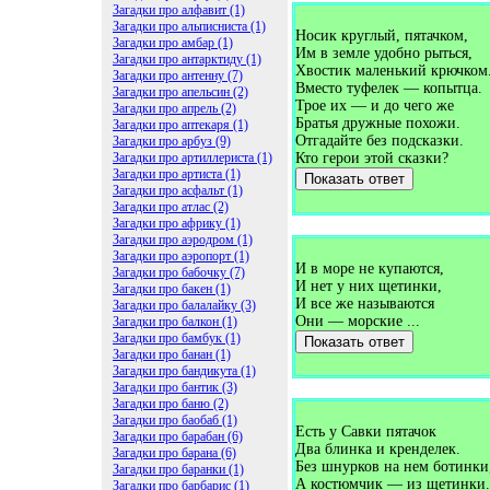
Загадки про алфавит (1)
Загадки про альписниста (1)
Носик круглый, пятачком,
Загадки про амбар (1)
Им в земле удобно рыться,
Загадки про антарктиду (1)
Хвостик маленький крючком
Загадки про антенну (7)
Вместо туфелек — копытца.
Загадки про апельсин (2)
Трое их — и до чего же
Загадки про апрель (2)
Братья дружные похожи.
Загадки про аптекаря (1)
Отгадайте без подсказки.
Загадки про арбуз (9)
Загадки про артиллериста (1)
Кто герои этой сказки?
Загадки про артиста (1)
Показать ответ
Загадки про асфальт (1)
Загадки про атлас (2)
Загадки про африку (1)
Загадки про аэродром (1)
Загадки про аэропорт (1)
И в море не купаются,
Загадки про бабочку (7)
И нет у них щетинки,
Загадки про бакен (1)
И все же называются
Загадки про балалайку (3)
Они — морские ...
Загадки про балкон (1)
Загадки про бамбук (1)
Показать ответ
Загадки про банан (1)
Загадки про бандикута (1)
Загадки про бантик (3)
Загадки про баню (2)
Загадки про баобаб (1)
Есть у Савки пятачок
Загадки про барабан (6)
Два блинка и кренделек.
Загадки про барана (6)
Без шнурков на нем ботинки
Загадки про баранки (1)
А костюмчик — из щетинки.
Загадки про барбарис (1)