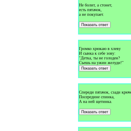
Загадки про волка (9)
Загадки про волну (2)
Не болит, а стонет,
Загадки про волосы (3)
есть пятачок,
Загадки про волчка (3)
а не покупает.
Загадки про волшебную
палочку (1)
Показать ответ
Загадки про вопросительный
знак (1)
Загадки про воробья (8)
Загадки про воронку (1)
Загадки про ворону (3)
Громко хрюкаю в хлеву
Загадки про ворота (2)
Загадки про воспитателя (2)
И сынка к себе зову:
Загадки про врача (3)
"Детка, ты не голоден?
Загадки про времена года (3)
Съешь на ужин желуди!"
Загадки про время (12)
Показать ответ
Загадки про выдру (1)
Загадки про выключатель (2)
Загадки про вымя (2)
Загадки про вьюгу (2)
Загадки про Гагарина (1)
Спереди пятачок, сзади крюч
Загадки про газету (5)
Посередине спинка,
Загадки про газоваю плиту
(1)
А на ней щетинка.
Загадки про газовую плиту
(1)
Показать ответ
Загадки про галоши (3)
Загадки про гамак (4)
Загадки про гантели (1)
Загадки про гараж (1)