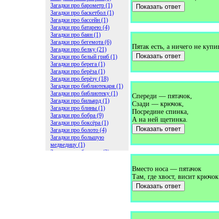
Загадки про барометр (1)
Показать ответ
Загадки про баскетбол (1)
Загадки про бассейн (1)
Загадки про батарею (4)
Загадки про баян (1)
Загадки про бегемота (6)
Пятак есть, а ничего не купи
Загадки про белку (21)
Показать ответ
Загадки про белый гриб (1)
Загадки про берега (1)
Загадки про берёза (1)
Загадки про берёзу (18)
Загадки про библиотекаря (1)
Загадки про библиотеку (1)
Спереди — пятачок,
Загадки про бильярд (1)
Сзади — крючок,
Загадки про блины (1)
Посредине спинка,
Загадки про бобра (9)
А на ней щетинка.
Загадки про боксёра (1)
Показать ответ
Загадки про болото (4)
Загадки про большую
медведицу (1)
Загадки про ботинки (2)
Загадки про бочку (5)
Загадки про брасс (1)
Вместо носа — пятачок
Загадки про бревно (2)
Там, где хвост, висит крючок
Загадки про бриллиант (1)
Показать ответ
Загадки про бруснику (1)
Загадки про брюки (1)
Загадки про бублик (2)
Загадки про будильник (2)
Загадки про буквы (27)