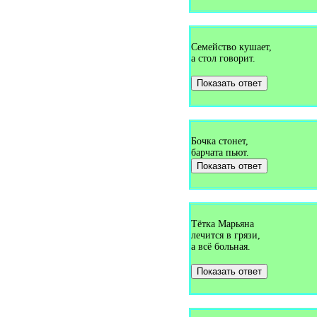
Загадки про верёвку (1)
Загадки про верстовой столб
(1)
Загадки про вертолёт (4)
Загадки про весло (1)
Семейство кушает,
Загадки про весна (1)
а стол говорит.
Загадки про весну (18)
Загадки про весы (1)
Показать ответ
Загадки про ветер (10)
Загадки про ветеринара (1)
Загадки про ветряную
мельницу (1)
Загадки про вешалку (6)
Загадки про вилку (4)
Бочка стонет,
Загадки про виолу (1)
барчата пьют.
Загадки про вишню (9)
Показать ответ
Загадки про водитель (1)
Загадки про водопад (1)
Загадки про водопровод (1)
Загадки про водоросли (1)
Загадки про водохранилище
(1)
Тётка Марьяна
Загадки про воду (6)
лечится в грязи,
Загадки про воздух (1)
а всё больная.
Загадки про воздушного
змея (1)
Показать ответ
Загадки про воздушный шар
(2)
Загадки про вокзал (1)
Загадки про волейбол (1)