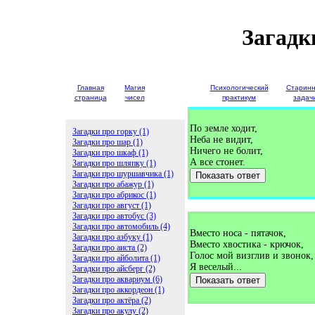
Загадк
Главная
Магия
Детские
Психологический
Старин
страница
чисел
загадки
практикум
задач
По земле ходит,
Загадки про горку (1)
Неба не видит,
Загадки про шар (1)
Ничего не болит,
Загадки про шкаф (1)
А все стонет.
Загадки про шляпку (1)
Загадки про шуршавчика (1)
Показать ответ
Загадки про абажур (1)
Загадки про абрикос (1)
Загадки про август (1)
Загадки про автобус (3)
Загадки про автомобиль (4)
Вместо носа - пятачок,
Загадки про азбуку (1)
Вместо хвостика - крючок,
Загадки про аиста (2)
Голос мой визглив и звонок,
Загадки про айболита (1)
Я веселый...
Загадки про айсберг (2)
Загадки про аквариум (6)
Показать ответ
Загадки про аккордеон (1)
Загадки про актёра (2)
Загадки про акулу (2)