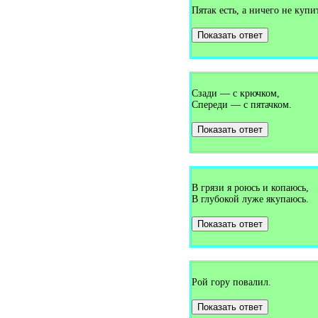
Загадки про букет (1)
Пятак есть, а ничего не купит
Загадки про булавку (2)
Загадки про бульдозер (1)
Показать ответ
Загадки про буратино (1)
Загадки про бурундука (1)
Загадки про бусы (1)
Загадки про бутон (1)
Загадки про бутылку (1)
Сзади — с крючком,
Загадки про буфет (3)
Спереди — с пятачком.
Загадки про вагон (2)
Загадки про валежник (1)
Загадки про валенки (2)
Показать ответ
Загадки про валериану (1)
Загадки про ванну (7)
Загадки про ваньку-встаньку
(1)
Загадки про варежки (4)
В грязи я роюсь и копаюсь,
Загадки про варенье (1)
В глубокой луже якупаюсь.
Загадки про василёк (3)
Загадки про ватерполо (1)
Загадки про вафли (1)
Показать ответ
Загадки про вдох (1)
Загадки про ведро (7)
Загадки про веер (1)
Загадки про велосипед (5)
Загадки про веник (13)
Рой гору повалил.
Загадки про верблюда (5)
Загадки про вербу (1)
Показать ответ
Загадки про веретено (1)