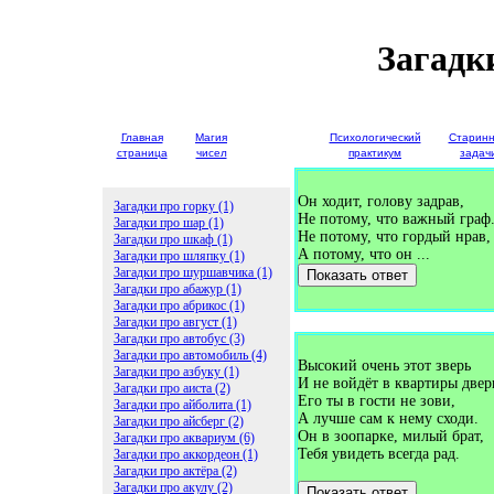
Загадк
Главная
Магия
Детские
Психологический
Старин
страница
чисел
загадки
практикум
задач
Он ходит, голову задрав,
Загадки про горку (1)
Не потому, что важный граф
Загадки про шар (1)
Не потому, что гордый нрав,
Загадки про шкаф (1)
А потому, что он ...
Загадки про шляпку (1)
Загадки про шуршавчика (1)
Показать ответ
Загадки про абажур (1)
Загадки про абрикос (1)
Загадки про август (1)
Загадки про автобус (3)
Загадки про автомобиль (4)
Высокий очень этот зверь
Загадки про азбуку (1)
И не войдёт в квартиры двер
Загадки про аиста (2)
Его ты в гости не зови,
Загадки про айболита (1)
А лучше сам к нему сходи.
Загадки про айсберг (2)
Он в зоопарке, милый брат,
Загадки про аквариум (6)
Тебя увидеть всегда рад.
Загадки про аккордеон (1)
Загадки про актёра (2)
Загадки про акулу (2)
Показать ответ