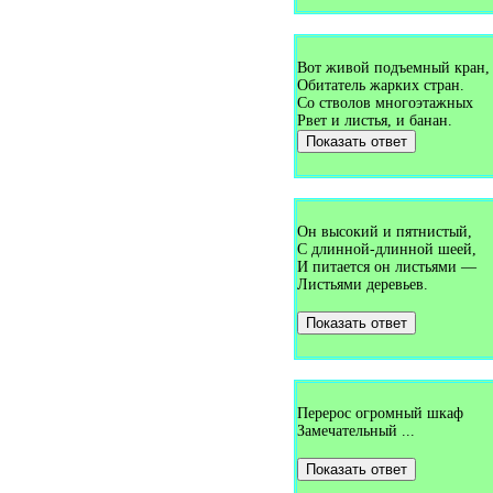
Загадки про волка (9)
Загадки про волну (2)
Загадки про волосы (3)
Загадки про волчка (3)
Вот живой подъемный кран,
Загадки про волшебную
палочку (1)
Обитатель жарких стран.
Загадки про вопросительный
Со стволов многоэтажных
знак (1)
Рвет и листья, и банан.
Загадки про воробья (8)
Показать ответ
Загадки про воронку (1)
Загадки про ворону (3)
Загадки про ворота (2)
Загадки про воспитателя (2)
Загадки про врача (3)
Он высокий и пятнистый,
Загадки про времена года (3)
С длинной-длинной шеей,
Загадки про время (12)
Загадки про выдру (1)
И питается он листьями —
Загадки про выключатель (2)
Листьями деревьев.
Загадки про вымя (2)
Загадки про вьюгу (2)
Показать ответ
Загадки про Гагарина (1)
Загадки про газету (5)
Загадки про газоваю плиту
(1)
Загадки про газовую плиту
Перерос огромный шкаф
(1)
Замечательный ...
Загадки про галоши (3)
Загадки про гамак (4)
Загадки про гантели (1)
Показать ответ
Загадки про гараж (1)