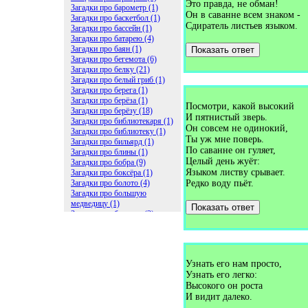
Это правда, не обман!
Загадки про барометр (1)
Он в саванне всем знаком -
Загадки про баскетбол (1)
Сдиратель листьев языком.
Загадки про бассейн (1)
Загадки про батарею (4)
Загадки про баян (1)
Показать ответ
Загадки про бегемота (6)
Загадки про белку (21)
Загадки про белый гриб (1)
Загадки про берега (1)
Загадки про берёза (1)
Посмотри, какой высокий
Загадки про берёзу (18)
И пятнистый зверь.
Загадки про библиотекаря (1)
Он совсем не одинокий,
Загадки про библиотеку (1)
Ты уж мне поверь.
Загадки про бильярд (1)
По саванне он гуляет,
Загадки про блины (1)
Целый день жуёт:
Загадки про бобра (9)
Языком листву срывает.
Загадки про боксёра (1)
Загадки про болото (4)
Редко воду пьёт.
Загадки про большую
медведицу (1)
Показать ответ
Загадки про ботинки (2)
Загадки про бочку (5)
Загадки про брасс (1)
Загадки про бревно (2)
Загадки про бриллиант (1)
Узнать его нам просто,
Загадки про бруснику (1)
Узнать его легко:
Загадки про брюки (1)
Высокого он роста
Загадки про бублик (2)
Загадки про будильник (2)
И видит далеко.
Загадки про буквы (27)