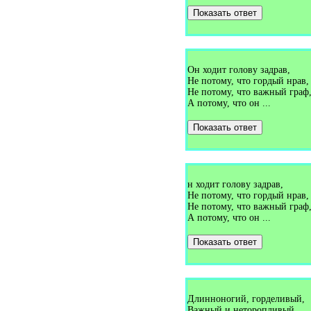
Загадки про букет (1)
Показать ответ
Загадки про булавку (2)
Загадки про бульдозер (1)
Загадки про буратино (1)
Загадки про бурундука (1)
Загадки про бусы (1)
Он ходит голову задрав,
Загадки про бутон (1)
Не потому, что гордый нрав,
Загадки про бутылку (1)
Не потому, что важный граф
Загадки про буфет (3)
Загадки про вагон (2)
А потому, что он ...
Загадки про валежник (1)
Загадки про валенки (2)
Показать ответ
Загадки про валериану (1)
Загадки про ванну (7)
Загадки про ваньку-встаньку
(1)
Загадки про варежки (4)
н ходит голову задрав,
Загадки про варенье (1)
Не потому, что гордый нрав,
Загадки про василёк (3)
Не потому, что важный граф
Загадки про ватерполо (1)
Загадки про вафли (1)
А потому, что он ...
Загадки про вдох (1)
Загадки про ведро (7)
Показать ответ
Загадки про веер (1)
Загадки про велосипед (5)
Загадки про веник (13)
Загадки про верблюда (5)
Загадки про вербу (1)
Длинноногий, горделивый,
Загадки про веретено (1)
Важный и неторопливый.