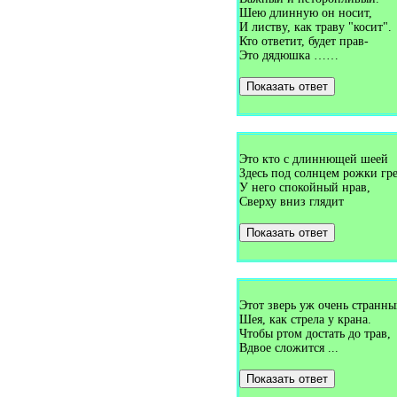
Загадки про верёвку (1)
Шею длинную он носит,
Загадки про верстовой столб
(1)
И листву, как траву "косит".
Загадки про вертолёт (4)
Кто ответит, будет прав-
Загадки про весло (1)
Это дядюшка ……
Загадки про весна (1)
Загадки про весну (18)
Показать ответ
Загадки про весы (1)
Загадки про ветер (10)
Загадки про ветеринара (1)
Загадки про ветряную
мельницу (1)
Это кто с длиннющей шеей
Загадки про вешалку (6)
Загадки про вилку (4)
Здесь под солнцем рожки гре
Загадки про виолу (1)
У него спокойный нрав,
Загадки про вишню (9)
Сверху вниз глядит
Загадки про водитель (1)
Загадки про водопад (1)
Показать ответ
Загадки про водопровод (1)
Загадки про водоросли (1)
Загадки про водохранилище
(1)
Загадки про воду (6)
Этот зверь уж очень странны
Загадки про воздух (1)
Загадки про воздушного
Шея, как стрела у крана.
змея (1)
Чтобы ртом достать до трав,
Загадки про воздушный шар
Вдвое сложится ...
(2)
Загадки про вокзал (1)
Показать ответ
Загадки про волейбол (1)