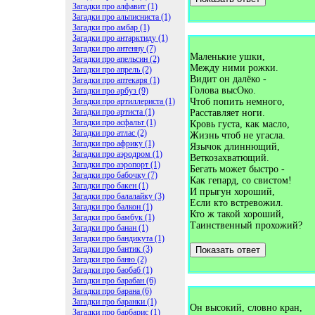
Загадки про алфавит (1)
Загадки про альписниста (1)
Загадки про амбар (1)
Загадки про антарктиду (1)
Загадки про антенну (7)
Маленькие ушки,
Загадки про апельсин (2)
Между ними рожки.
Загадки про апрель (2)
Видит он далёко -
Загадки про аптекаря (1)
Голова высОко.
Загадки про арбуз (9)
Загадки про артиллериста (1)
Чтоб попить немного,
Загадки про артиста (1)
Расставляет ноги.
Загадки про асфальт (1)
Кровь густа, как масло,
Загадки про атлас (2)
Жизнь чтоб не угасла.
Загадки про африку (1)
Язычок длиннющий,
Загадки про аэродром (1)
Веткозахватющий.
Загадки про аэропорт (1)
Бегать может быстро -
Загадки про бабочку (7)
Как гепард, со свистом!
Загадки про бакен (1)
И прыгун хороший,
Загадки про балалайку (3)
Если кто встревожил.
Загадки про балкон (1)
Кто ж такой хороший,
Загадки про бамбук (1)
Таинственный прохожий?
Загадки про банан (1)
Загадки про бандикута (1)
Загадки про бантик (3)
Показать ответ
Загадки про баню (2)
Загадки про баобаб (1)
Загадки про барабан (6)
Загадки про барана (6)
Загадки про баранки (1)
Он высокий, словно кран,
Загадки про барбарис (1)