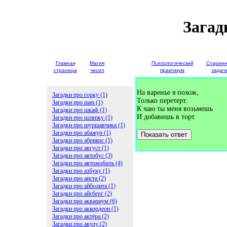
Загад
Главная
Магия
Детские
Психологический
Старин
страница
чисел
загадки
практикум
задач
На варенье я похож,
Загадки про горку (1)
Только перетерт.
Загадки про шар (1)
К чаю ты меня возьмешь
Загадки про шкаф (1)
И добавишь в торт.
Загадки про шляпку (1)
Загадки про шуршавчика (1)
Загадки про абажур (1)
Показать ответ
Загадки про абрикос (1)
Загадки про август (1)
Загадки про автобус (3)
Загадки про автомобиль (4)
Загадки про азбуку (1)
Загадки про аиста (2)
Загадки про айболита (1)
Загадки про айсберг (2)
Загадки про аквариум (6)
Загадки про аккордеон (1)
Загадки про актёра (2)
Загадки про акулу (2)