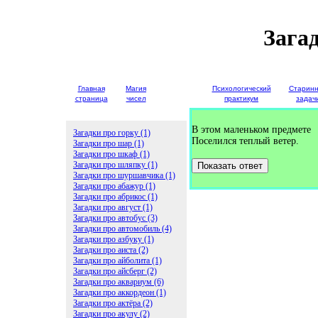
Зага
Главная
Магия
Детские
Психологический
Старин
страница
чисел
загадки
практикум
задач
В этом маленьком предмете
Загадки про горку (1)
Поселился теплый ветер.
Загадки про шар (1)
Загадки про шкаф (1)
Загадки про шляпку (1)
Показать ответ
Загадки про шуршавчика (1)
Загадки про абажур (1)
Загадки про абрикос (1)
Загадки про август (1)
Загадки про автобус (3)
Загадки про автомобиль (4)
Загадки про азбуку (1)
Загадки про аиста (2)
Загадки про айболита (1)
Загадки про айсберг (2)
Загадки про аквариум (6)
Загадки про аккордеон (1)
Загадки про актёра (2)
Загадки про акулу (2)