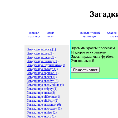
Загадк
Главная
Магия
Детские
Психологический
Старин
страница
чисел
загадки
практикум
задач
Здесь мы кроссы пробегаем
Загадки про горку (1)
И здоровье укрепляем,
Загадки про шар (1)
Здесь играем мы в футбол.
Загадки про шкаф (1)
Это школьный...
Загадки про шляпку (1)
Загадки про шуршавчика (1)
Загадки про абажур (1)
Показать ответ
Загадки про абрикос (1)
Загадки про август (1)
Загадки про автобус (3)
Загадки про автомобиль (4)
Загадки про азбуку (1)
Загадки про аиста (2)
Загадки про айболита (1)
Загадки про айсберг (2)
Загадки про аквариум (6)
Загадки про аккордеон (1)
Загадки про актёра (2)
Загадки про акулу (2)