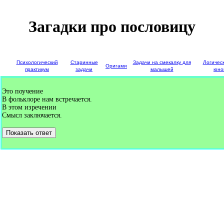
Загадки про пословицу
е
Психологический
Старинные
Задачи на смекалку для
Логичес
Оригами
и
практикум
задачи
малышей
юно
Это поучение
В фольклоре нам встречается.
В этом изречении
Смысл заключается.
Показать ответ