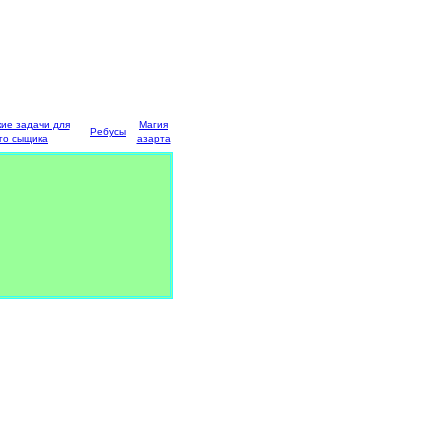
кие задачи для
Магия
Ребусы
го сыщика
азарта