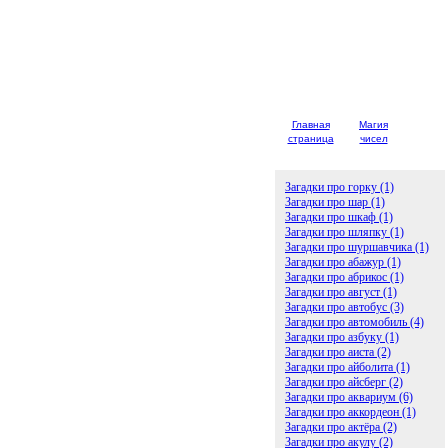
Главная
Магия
Детски
страница
чисел
загадк
Загадки про горку (1)
Загадки про шар (1)
Загадки про шкаф (1)
Загадки про шляпку (1)
Загадки про шуршавчика (1)
Загадки про абажур (1)
Загадки про абрикос (1)
Загадки про август (1)
Загадки про автобус (3)
Загадки про автомобиль (4)
Загадки про азбуку (1)
Загадки про аиста (2)
Загадки про айболита (1)
Загадки про айсберг (2)
Загадки про аквариум (6)
Загадки про аккордеон (1)
Загадки про актёра (2)
Загадки про акулу (2)