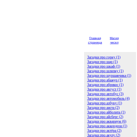
Главная
Магия
Детски
страница
чисел
загадк
Загадки про горку (1)
Загадки про шар (1)
Загадки про шкаф (1)
Загадки про шляпку (1)
Загадки про шуршавчика (1)
Загадки про абажур (1)
Загадки про абрикос (1)
Загадки про август (1)
Загадки про автобус (3)
Загадки про автомобиль (4)
Загадки про азбуку (1)
Загадки про аиста (2)
Загадки про айболита (1)
Загадки про айсберг (2)
Загадки про аквариум (6)
Загадки про аккордеон (1)
Загадки про актёра (2)
Загадки про акулу (2)