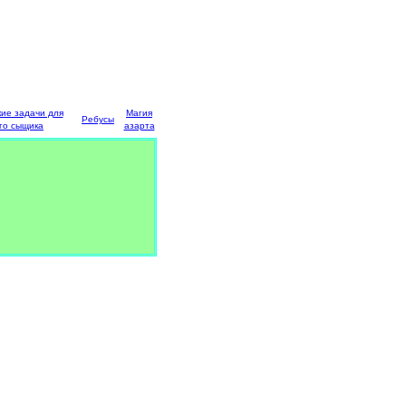
кие задачи для
Магия
Ребусы
го сыщика
азарта