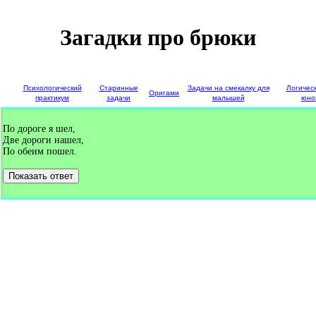
Загадки про брюки
е
Психологический
Старинные
Задачи на смекалку для
Логичес
Оригами
и
практикум
задачи
малышей
юно
По дороге я шел,
Две дороги нашел,
По обеим пошел.
Показать ответ