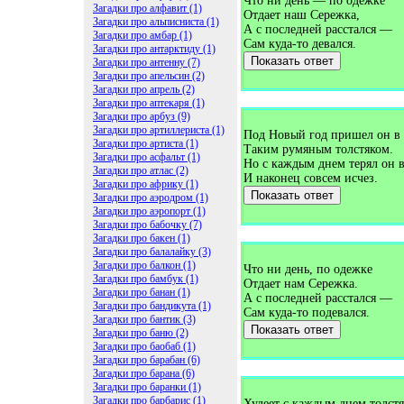
Что ни день — по одежке
Загадки про алфавит (1)
Отдает наш Сережка,
Загадки про альписниста (1)
А с последней расстался —
Загадки про амбар (1)
Сам куда-то девался.
Загадки про антарктиду (1)
Показать ответ
Загадки про антенну (7)
Загадки про апельсин (2)
Загадки про апрель (2)
Загадки про аптекаря (1)
Загадки про арбуз (9)
Загадки про артиллериста (1)
Под Новый год пришел он в
Загадки про артиста (1)
Таким румяным толстяком.
Загадки про асфальт (1)
Но с каждым днем терял он в
Загадки про атлас (2)
И наконец совсем исчез.
Загадки про африку (1)
Показать ответ
Загадки про аэродром (1)
Загадки про аэропорт (1)
Загадки про бабочку (7)
Загадки про бакен (1)
Загадки про балалайку (3)
Загадки про балкон (1)
Что ни день, по одежке
Загадки про бамбук (1)
Отдает нам Сережка.
Загадки про банан (1)
А с последней расстался —
Загадки про бандикута (1)
Сам куда-то подевался.
Загадки про бантик (3)
Показать ответ
Загадки про баню (2)
Загадки про баобаб (1)
Загадки про барабан (6)
Загадки про барана (6)
Загадки про баранки (1)
Загадки про барбарис (1)
Худеет с каждым днем толстя