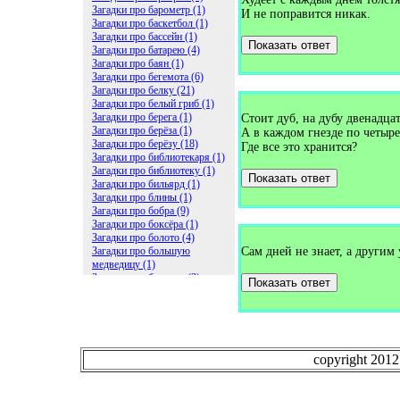
Загадки про барометр (1)
И не поправится никак.
Загадки про баскетбол (1)
Загадки про бассейн (1)
Показать ответ
Загадки про батарею (4)
Загадки про баян (1)
Загадки про бегемота (6)
Загадки про белку (21)
Загадки про белый гриб (1)
Загадки про берега (1)
Стоит дуб, на дубу двенадцат
Загадки про берёза (1)
А в каждом гнезде по четыр
Загадки про берёзу (18)
Где все это хранится?
Загадки про библиотекаря (1)
Загадки про библиотеку (1)
Показать ответ
Загадки про бильярд (1)
Загадки про блины (1)
Загадки про бобра (9)
Загадки про боксёра (1)
Загадки про болото (4)
Загадки про большую
Сам дней не знает, а другим 
медведицу (1)
Загадки про ботинки (2)
Показать ответ
Загадки про бочку (5)
Загадки про брасс (1)
Загадки про бревно (2)
Загадки про бриллиант (1)
Загадки про бруснику (1)
Загадки про брюки (1)
copyright 201
Загадки про бублик (2)
Загадки про будильник (2)
Загадки про буквы (27)