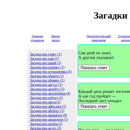
Загадки
Главная
Магия
Детские
Психологический
Старин
страница
чисел
загадки
практикум
задач
Сам дней не знает,
Загадки про горку (1)
А другим указывает.
Загадки про шар (1)
Загадки про шкаф (1)
Загадки про шляпку (1)
Показать ответ
Загадки про шуршавчика (1)
Загадки про абажур (1)
Загадки про абрикос (1)
Загадки про август (1)
Загадки про автобус (3)
Каждый день роняет листоче
Загадки про автомобиль (4)
А как год пройдет —
Загадки про азбуку (1)
Последний лист отпадет.
Загадки про аиста (2)
Показать ответ
Загадки про айболита (1)
Загадки про айсберг (2)
Загадки про аквариум (6)
Загадки про аккордеон (1)
Загадки про актёра (2)
Загадки про акулу (2)