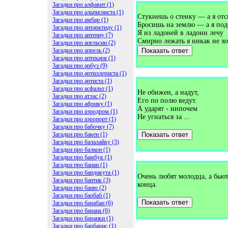
Загадки про алфавит (1)
Загадки про альписниста (1)
Стукнешь о стенку — а я отс
Загадки про амбар (1)
Бросишь на землю — а я под
Загадки про антарктиду (1)
Я из ладоней в ладони лечу
Загадки про антенну (7)
Смирно лежать я никак не хо
Загадки про апельсин (2)
Загадки про апрель (2)
Показать ответ
Загадки про аптекаря (1)
Загадки про арбуз (9)
Загадки про артиллериста (1)
Загадки про артиста (1)
Загадки про асфальт (1)
Не обижен, а надут,
Загадки про атлас (2)
Его по полю ведут.
Загадки про африку (1)
А ударят - нипочем
Загадки про аэродром (1)
Не угнаться за ...
Загадки про аэропорт (1)
Загадки про бабочку (7)
Загадки про бакен (1)
Показать ответ
Загадки про балалайку (3)
Загадки про балкон (1)
Загадки про бамбук (1)
Загадки про банан (1)
Загадки про бандикута (1)
Очень любят молодца, а бьют,
Загадки про бантик (3)
конца.
Загадки про баню (2)
Загадки про баобаб (1)
Показать ответ
Загадки про барабан (6)
Загадки про барана (6)
Загадки про баранки (1)
Загадки про барбарис (1)