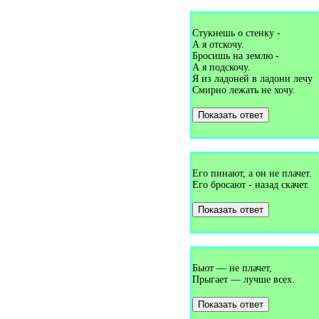
Загадки про букет (1)
Загадки про булавку (2)
Загадки про бульдозер (1)
Стукнешь о стенку -
Загадки про буратино (1)
А я отскочу.
Загадки про бурундука (1)
Бросишь на землю -
Загадки про бусы (1)
А я подскочу.
Загадки про бутон (1)
Я из ладоней в ладони лечу
Загадки про бутылку (1)
Смирно лежать не хочу.
Загадки про буфет (3)
Загадки про вагон (2)
Показать ответ
Загадки про валежник (1)
Загадки про валенки (2)
Загадки про валериану (1)
Загадки про ванну (7)
Загадки про ваньку-встаньку
(1)
Его пинают, а он не плачет.
Загадки про варежки (4)
Его бросают - назад скачет.
Загадки про варенье (1)
Загадки про василёк (3)
Показать ответ
Загадки про ватерполо (1)
Загадки про вафли (1)
Загадки про вдох (1)
Загадки про ведро (7)
Загадки про веер (1)
Загадки про велосипед (5)
Бьют — не плачет,
Загадки про веник (13)
Прыгает — лучше всех.
Загадки про верблюда (5)
Загадки про вербу (1)
Показать ответ
Загадки про веретено (1)