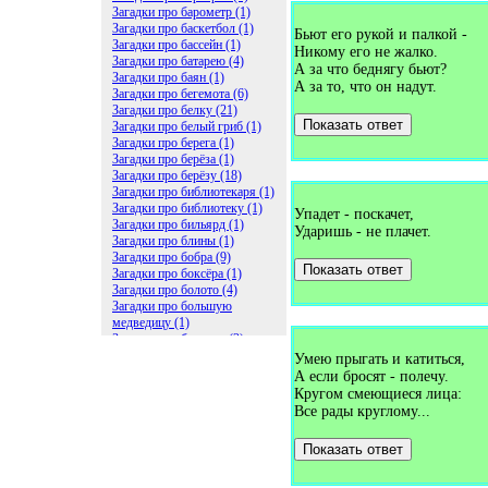
Загадки про барометр (1)
Загадки про баскетбол (1)
Бьют его рукой и палкой -
Загадки про бассейн (1)
Никому его не жалко.
Загадки про батарею (4)
А за что беднягу бьют?
Загадки про баян (1)
А за то, что он надут.
Загадки про бегемота (6)
Загадки про белку (21)
Показать ответ
Загадки про белый гриб (1)
Загадки про берега (1)
Загадки про берёза (1)
Загадки про берёзу (18)
Загадки про библиотекаря (1)
Загадки про библиотеку (1)
Упадет - поскачет,
Загадки про бильярд (1)
Ударишь - не плачет.
Загадки про блины (1)
Загадки про бобра (9)
Показать ответ
Загадки про боксёра (1)
Загадки про болото (4)
Загадки про большую
медведицу (1)
Загадки про ботинки (2)
Загадки про бочку (5)
Умею прыгать и катиться,
Загадки про брасс (1)
А если бросят - полечу.
Загадки про бревно (2)
Кругом смеющиеся лица:
Загадки про бриллиант (1)
Все рады круглому...
Загадки про бруснику (1)
Загадки про брюки (1)
Показать ответ
Загадки про бублик (2)
Загадки про будильник (2)
Загадки про буквы (27)