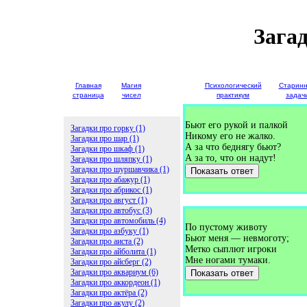
Зага
Главная
Магия
Детские
Психологический
Старин
страница
чисел
загадки
практикум
задач
Бьют его рукой и палкой
Загадки про горку (1)
Никому его не жалко.
Загадки про шар (1)
А за что беднягу бьют?
Загадки про шкаф (1)
А за то, что он надут!
Загадки про шляпку (1)
Загадки про шуршавчика (1)
Показать ответ
Загадки про абажур (1)
Загадки про абрикос (1)
Загадки про август (1)
Загадки про автобус (3)
Загадки про автомобиль (4)
По пустому животу
Загадки про азбуку (1)
Бьют меня — невмоготу;
Загадки про аиста (2)
Метко сыплют игроки
Загадки про айболита (1)
Мне ногами тумаки.
Загадки про айсберг (2)
Загадки про аквариум (6)
Показать ответ
Загадки про аккордеон (1)
Загадки про актёра (2)
Загадки про акулу (2)