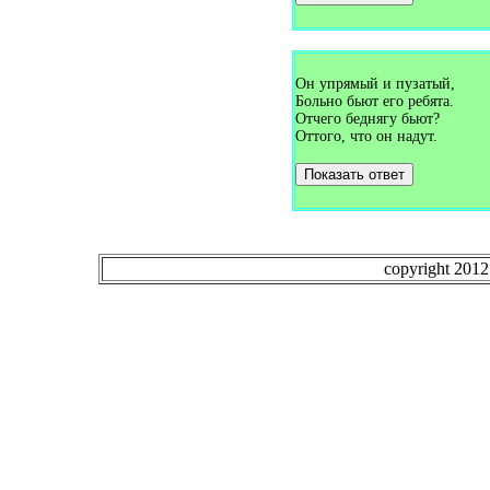
Загадки про волка (9)
Загадки про волну (2)
Загадки про волосы (3)
Загадки про волчка (3)
Загадки про волшебную
Он упрямый и пузатый,
палочку (1)
Загадки про вопросительный
Больно бьют его ребята.
знак (1)
Отчего беднягу бьют?
Загадки про воробья (8)
Оттого, что он надут.
Загадки про воронку (1)
Загадки про ворону (3)
Показать ответ
Загадки про ворота (2)
Загадки про воспитателя (2)
Загадки про врача (3)
Загадки про времена года (3)
Загадки про время (12)
Загадки про выдру (1)
copyright 201
Загадки про выключатель (2)
Загадки про вымя (2)
Загадки про вьюгу (2)
Загадки про Гагарина (1)
Загадки про газету (5)
Загадки про газоваю плиту
(1)
Загадки про газовую плиту
(1)
Загадки про галоши (3)
Загадки про гамак (4)
Загадки про гантели (1)
Загадки про гараж (1)