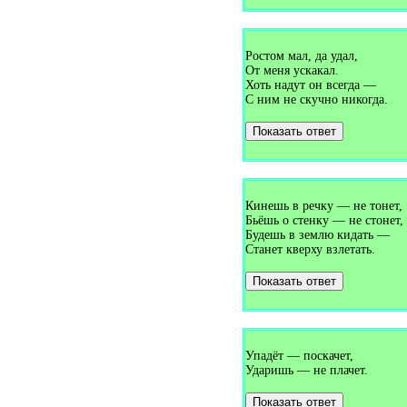
Загадки про верёвку (1)
Загадки про верстовой столб
(1)
Загадки про вертолёт (4)
Загадки про весло (1)
Ростом мал, да удал,
Загадки про весна (1)
От меня ускакал.
Загадки про весну (18)
Хоть надут он всегда —
Загадки про весы (1)
С ним не скучно никогда.
Загадки про ветер (10)
Загадки про ветеринара (1)
Показать ответ
Загадки про ветряную
мельницу (1)
Загадки про вешалку (6)
Загадки про вилку (4)
Загадки про виолу (1)
Загадки про вишню (9)
Кинешь в речку — не тонет,
Загадки про водитель (1)
Бьёшь о стенку — не стонет,
Загадки про водопад (1)
Будешь в землю кидать —
Загадки про водопровод (1)
Станет кверху взлетать.
Загадки про водоросли (1)
Загадки про водохранилище
Показать ответ
(1)
Загадки про воду (6)
Загадки про воздух (1)
Загадки про воздушного
змея (1)
Загадки про воздушный шар
Упадёт — поскачет,
(2)
Ударишь — не плачет.
Загадки про вокзал (1)
Загадки про волейбол (1)
Показать ответ