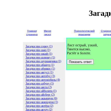
Загад
Главная
Магия
Детские
Психологический
Старин
страница
чисел
загадки
практикум
задач
Лист острый, узкий,
Загадки про горку (1)
Тянется высоко,
Загадки про шар (1)
Растёт в болоте.
Загадки про шкаф (1)
Загадки про шляпку (1)
Загадки про шуршавчика (1)
Показать ответ
Загадки про абажур (1)
Загадки про абрикос (1)
Загадки про август (1)
Загадки про автобус (3)
Загадки про автомобиль (4)
Загадки про азбуку (1)
Загадки про аиста (2)
Загадки про айболита (1)
Загадки про айсберг (2)
Загадки про аквариум (6)
Загадки про аккордеон (1)
Загадки про актёра (2)
Загадки про акулу (2)