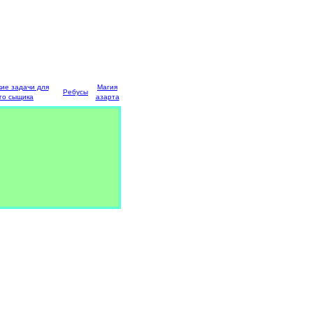
кие задачи для
Магия
Ребусы
го сыщика
азарта