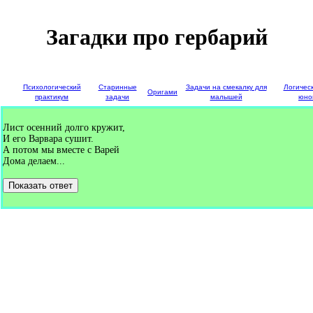
Загадки про гербарий
е
Психологический
Старинные
Задачи на смекалку для
Логичес
Оригами
и
практикум
задачи
малышей
юно
Лист осенний долго кружит,
И его Варвара сушит.
А потом мы вместе с Варей
Дома делаем...
Показать ответ