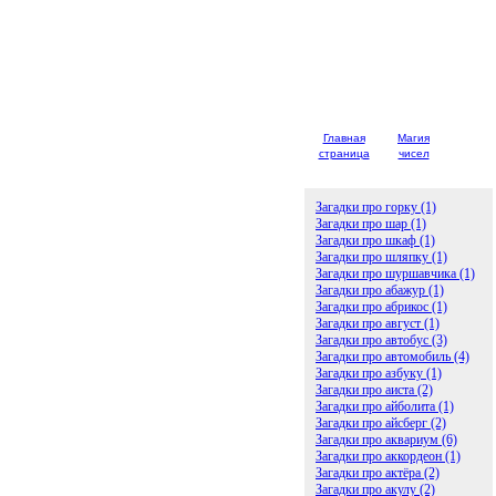
Главная
Магия
Детски
страница
чисел
загадк
Загадки про горку (1)
Загадки про шар (1)
Загадки про шкаф (1)
Загадки про шляпку (1)
Загадки про шуршавчика (1)
Загадки про абажур (1)
Загадки про абрикос (1)
Загадки про август (1)
Загадки про автобус (3)
Загадки про автомобиль (4)
Загадки про азбуку (1)
Загадки про аиста (2)
Загадки про айболита (1)
Загадки про айсберг (2)
Загадки про аквариум (6)
Загадки про аккордеон (1)
Загадки про актёра (2)
Загадки про акулу (2)