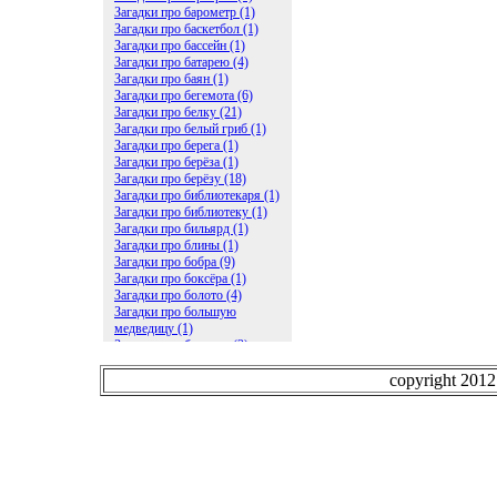
Загадки про барометр (1)
Загадки про баскетбол (1)
Загадки про бассейн (1)
Загадки про батарею (4)
Загадки про баян (1)
Загадки про бегемота (6)
Загадки про белку (21)
Загадки про белый гриб (1)
Загадки про берега (1)
Загадки про берёза (1)
Загадки про берёзу (18)
Загадки про библиотекаря (1)
Загадки про библиотеку (1)
Загадки про бильярд (1)
Загадки про блины (1)
Загадки про бобра (9)
Загадки про боксёра (1)
Загадки про болото (4)
Загадки про большую
медведицу (1)
Загадки про ботинки (2)
Загадки про бочку (5)
Загадки про брасс (1)
copyright 201
Загадки про бревно (2)
Загадки про бриллиант (1)
Загадки про бруснику (1)
Загадки про брюки (1)
Загадки про бублик (2)
Загадки про будильник (2)
Загадки про буквы (27)