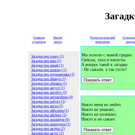
Загадк
Главная
Магия
Детские
Психологический
Старин
страница
чисел
загадки
практикум
задач
Мы пололи с мамой грядки:
Загадки про горку (1)
Свёклы, лука и капусты.
Загадки про шар (1)
А вопрос такой к загадке:
Загадки про шкаф (1)
- Не сажали, а так густо?
Загадки про шляпку (1)
Загадки про шуршавчика (1)
Загадки про абажур (1)
Показать ответ
Загадки про абрикос (1)
Загадки про август (1)
Загадки про автобус (3)
Загадки про автомобиль (4)
Загадки про азбуку (1)
Никто меня не любит,
Загадки про аиста (2)
Никто не уважает,
Загадки про айболита (1)
Никто не поливает,
Загадки про айсберг (2)
Никто и не сажает.
Загадки про аквариум (6)
Загадки про аккордеон (1)
Загадки про актёра (2)
Показать ответ
Загадки про акулу (2)