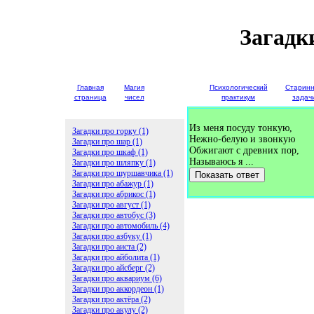
Загадк
Главная
Магия
Детские
Психологический
Старин
страница
чисел
загадки
практикум
задач
Из меня посуду тонкую,
Загадки про горку (1)
Нежно-белую и звонкую
Загадки про шар (1)
Обжигают с древних пор,
Загадки про шкаф (1)
Называюсь я ...
Загадки про шляпку (1)
Загадки про шуршавчика (1)
Показать ответ
Загадки про абажур (1)
Загадки про абрикос (1)
Загадки про август (1)
Загадки про автобус (3)
Загадки про автомобиль (4)
Загадки про азбуку (1)
Загадки про аиста (2)
Загадки про айболита (1)
Загадки про айсберг (2)
Загадки про аквариум (6)
Загадки про аккордеон (1)
Загадки про актёра (2)
Загадки про акулу (2)