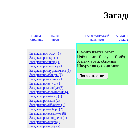
Загад
Главная
Магия
Детские
Психологический
Старин
страница
чисел
загадки
практикум
задач
С моего цветка берёт
Загадки про горку (1)
Пчёлка самый вкусный мёд.
Загадки про шар (1)
А меня все ж обижают:
Загадки про шкаф (1)
Шкуру тонкую сдирают.
Загадки про шляпку (1)
Загадки про шуршавчика (1)
Загадки про абажур (1)
Показать ответ
Загадки про абрикос (1)
Загадки про август (1)
Загадки про автобус (3)
Загадки про автомобиль (4)
Загадки про азбуку (1)
Загадки про аиста (2)
Загадки про айболита (1)
Загадки про айсберг (2)
Загадки про аквариум (6)
Загадки про аккордеон (1)
Загадки про актёра (2)
Загадки про акулу (2)