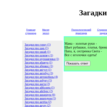
Загадки
Главная
Магия
Детские
Психологический
Старин
страница
чисел
загадки
практикум
задач
Мама - золотые руки -
Загадки про горку (1)
Шьет рубашки, платья, брюк
Загадки про шар (1)
Папа, я, сестренка Света -
Загадки про шкаф (1)
Все с иголочки одеты!
Загадки про шляпку (1)
Загадки про шуршавчика (1)
Загадки про абажур (1)
Показать ответ
Загадки про абрикос (1)
Загадки про август (1)
Загадки про автобус (3)
Загадки про автомобиль (4)
Загадки про азбуку (1)
Загадки про аиста (2)
Загадки про айболита (1)
Загадки про айсберг (2)
Загадки про аквариум (6)
Загадки про аккордеон (1)
Загадки про актёра (2)
Загадки про акулу (2)