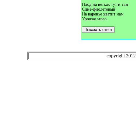
Загадки про букет (1)
Плод на ветках тут и там
Загадки про булавку (2)
Сине-фиолетовый.
Загадки про бульдозер (1)
На варенье хватит нам
Загадки про буратино (1)
Урожая этого.
Загадки про бурундука (1)
Загадки про бусы (1)
Показать ответ
Загадки про бутон (1)
Загадки про бутылку (1)
Загадки про буфет (3)
Загадки про вагон (2)
Загадки про валежник (1)
Загадки про валенки (2)
copyright 201
Загадки про валериану (1)
Загадки про ванну (7)
Загадки про ваньку-встаньку
(1)
Загадки про варежки (4)
Загадки про варенье (1)
Загадки про василёк (3)
Загадки про ватерполо (1)
Загадки про вафли (1)
Загадки про вдох (1)
Загадки про ведро (7)
Загадки про веер (1)
Загадки про велосипед (5)
Загадки про веник (13)
Загадки про верблюда (5)
Загадки про вербу (1)
Загадки про веретено (1)