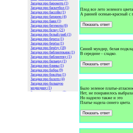
Загадки про барометр (1)
Загадки про баскетбол (1)
Плод все лето зеленого цвета
Загадки про бассейн (1)
А ранней осенью-красный с 
Загадки про батарею (4)
Загадки про баян (1)
Показать ответ
Загадки про бегемота (6)
Загадки про белку (21)
Загадки про белый гриб (1)
Загадки про берега (1)
Загадки про берёза (1)
Загадки про берёзу (18)
Синий мундир, белая подкла
Загадки про библиотекаря (1)
В середине - сладко.
Загадки про библиотеку (1)
Загадки про бильярд (1)
Показать ответ
Загадки про блины (1)
Загадки про бобра (9)
Загадки про боксёра (1)
Загадки про болото (4)
Загадки про большую
медведицу (1)
Было зеленое платье-атласно
Загадки про ботинки (2)
Нет, не понравилось выбрала
Загадки про бочку (5)
Но надоело также и это
Загадки про брасс (1)
Платье надела синего цвета.
Загадки про бревно (2)
Загадки про бриллиант (1)
Показать ответ
Загадки про бруснику (1)
Загадки про брюки (1)
Загадки про бублик (2)
Загадки про будильник (2)
Загадки про буквы (27)