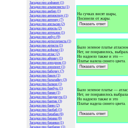
Загадки про алфавит (1)
Загадки про альписниста (1)
Загадки про амбар (1)
На сучках висят шары,
Загадки про антарктиду (1)
Посинели от жары.
Загадки про антенну (7)
Показать ответ
Загадки про апельсин (2)
Загадки про апрель (2)
Загадки про аптекаря (1)
Загадки про арбуз (9)
Загадки про артиллериста (1)
Загадки про артиста (1)
Было зеленое платье атласное
Загадки про асфальт (1)
Нет, не понравилось, выбрал
Загадки про атлас (2)
Но надоело также и это —
Загадки про африку (1)
Платье налела синего цвета.
Загадки про аэродром (1)
Показать ответ
Загадки про аэропорт (1)
Загадки про бабочку (7)
Загадки про бакен (1)
Загадки про балалайку (3)
Загадки про балкон (1)
Загадки про бамбук (1)
Было зеленое платье — атлас
Загадки про банан (1)
Нет, не понравилось выбрала
Загадки про бандикута (1)
Но надоело также и это
Загадки про бантик (3)
Платье надела синего цвета.
Загадки про баню (2)
Загадки про баобаб (1)
Показать ответ
Загадки про барабан (6)
Загадки про барана (6)
Загадки про баранки (1)
Загадки про барбарис (1)