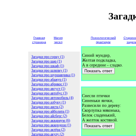
Загад
Главная
Магия
Детские
Психологический
Старин
страница
чисел
загадки
практикум
задач
Синий мундир,
Загадки про горку (1)
Желтая подкладка,
Загадки про шар (1)
А в середине - сладко.
Загадки про шкаф (1)
Загадки про шляпку (1)
Показать ответ
Загадки про шуршавчика (1)
Загадки про абажур (1)
Загадки про абрикос (1)
Загадки про август (1)
Загадки про автобус (3)
Снесли птички
Загадки про автомобиль (4)
Синеньки яички,
Загадки про азбуку (1)
Развесили по дереву:
Загадки про аиста (2)
Скорлупка мяконька,
Загадки про айболита (1)
Белок сладенький,
Загадки про айсберг (2)
А желток костяной.
Загадки про аквариум (6)
Загадки про аккордеон (1)
Показать ответ
Загадки про актёра (2)
Загадки про акулу (2)