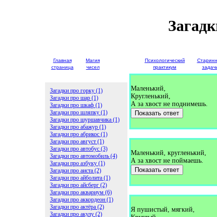
Загадк
Главная
Магия
Детские
Психологический
Старин
страница
чисел
загадки
практикум
задач
Маленький,
Загадки про горку (1)
Кругленький,
Загадки про шар (1)
А за хвост не поднимешь.
Загадки про шкаф (1)
Загадки про шляпку (1)
Показать ответ
Загадки про шуршавчика (1)
Загадки про абажур (1)
Загадки про абрикос (1)
Загадки про август (1)
Загадки про автобус (3)
Маленький, кругленький,
Загадки про автомобиль (4)
А за хвост не поймаешь.
Загадки про азбуку (1)
Показать ответ
Загадки про аиста (2)
Загадки про айболита (1)
Загадки про айсберг (2)
Загадки про аквариум (6)
Загадки про аккордеон (1)
Загадки про актёра (2)
Я пушистый, мягкий,
Загадки про акулу (2)