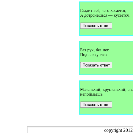
Загадки про букет (1)
Загадки про булавку (2)
Гладит всё, чего касается,
Загадки про бульдозер (1)
А дотронешься — кусается.
Загадки про буратино (1)
Загадки про бурундука (1)
Показать ответ
Загадки про бусы (1)
Загадки про бутон (1)
Загадки про бутылку (1)
Загадки про буфет (3)
Загадки про вагон (2)
Загадки про валежник (1)
Без рук, без ног,
Загадки про валенки (2)
Под лавку скок.
Загадки про валериану (1)
Загадки про ванну (7)
Показать ответ
Загадки про ваньку-встаньку
(1)
Загадки про варежки (4)
Загадки про варенье (1)
Загадки про василёк (3)
Загадки про ватерполо (1)
Маленький, кругленький, а з
Загадки про вафли (1)
непоймаешь.
Загадки про вдох (1)
Загадки про ведро (7)
Показать ответ
Загадки про веер (1)
Загадки про велосипед (5)
Загадки про веник (13)
Загадки про верблюда (5)
Загадки про вербу (1)
Загадки про веретено (1)
copyright 201