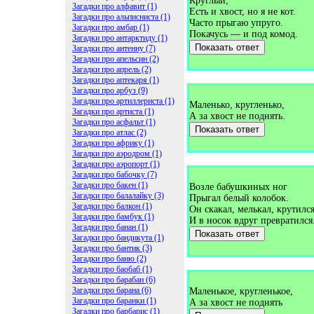
Круглый,
Загадки про алфавит (1)
Есть и хвост, но я не кот.
Загадки про альписниста (1)
Часто прыгаю упруго.
Загадки про амбар (1)
Покачусь — и под комод.
Загадки про антарктиду (1)
Показать ответ
Загадки про антенну (7)
Загадки про апельсин (2)
Загадки про апрель (2)
Загадки про аптекаря (1)
Загадки про арбуз (9)
Загадки про артиллериста (1)
Маленько, кругленько,
Загадки про артиста (1)
А за хвост не поднять.
Загадки про асфальт (1)
Показать ответ
Загадки про атлас (2)
Загадки про африку (1)
Загадки про аэродром (1)
Загадки про аэропорт (1)
Загадки про бабочку (7)
Загадки про бакен (1)
Возле бабушкиных ног
Загадки про балалайку (3)
Прыгал белый колобок.
Загадки про балкон (1)
Он скакал, мелькал, крутилс
Загадки про бамбук (1)
И в носок вдруг превратился
Загадки про банан (1)
Показать ответ
Загадки про бандикута (1)
Загадки про бантик (3)
Загадки про баню (2)
Загадки про баобаб (1)
Загадки про барабан (6)
Загадки про барана (6)
Маленькое, кругленькое,
Загадки про баранки (1)
А за хвост не поднять
Загадки про барбарис (1)