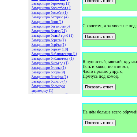
Показать ответ
Загадки про барометр (1)
Загадки про баскетбол (1)
Загадки про бассейн (1)
Загадки про батарею (4)
Загадки про баян (1)
С хвостом, а за хвост не по
Загадки про бегемота (6)
Загадки про белку (21)
Загадки про белый гриб (1)
Показать ответ
Загадки про берега (1)
Загадки про берёза (1)
Загадки про берёзу (18)
Загадки про библиотекаря (1)
Загадки про библиотеку (1)
Я пушистый, мягкий, круглы
Загадки про бильярд (1)
Есть и хвост, но я не кот,
Загадки про блины (1)
Часто прыгаю упруго,
Загадки про бобра (9)
Прячусь под комод.
Загадки про боксёра (1)
Загадки про болото (4)
Загадки про большую
Показать ответ
медведицу (1)
Загадки про ботинки (2)
Загадки про бочку (5)
Загадки про брасс (1)
Загадки про бревно (2)
На нём больше всего обручей
Загадки про бриллиант (1)
Загадки про бруснику (1)
Загадки про брюки (1)
Показать ответ
Загадки про бублик (2)
Загадки про будильник (2)
Загадки про буквы (27)