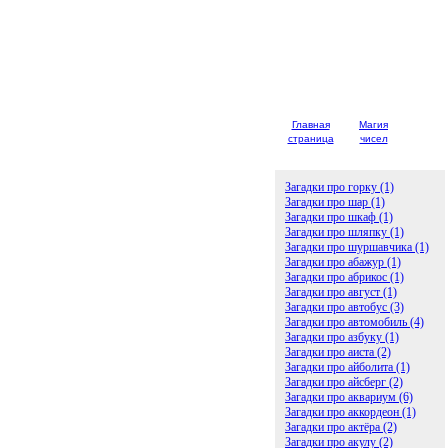
Главная
Магия
Детски
страница
чисел
загадк
Загадки про горку (1)
Загадки про шар (1)
Загадки про шкаф (1)
Загадки про шляпку (1)
Загадки про шуршавчика (1)
Загадки про абажур (1)
Загадки про абрикос (1)
Загадки про август (1)
Загадки про автобус (3)
Загадки про автомобиль (4)
Загадки про азбуку (1)
Загадки про аиста (2)
Загадки про айболита (1)
Загадки про айсберг (2)
Загадки про аквариум (6)
Загадки про аккордеон (1)
Загадки про актёра (2)
Загадки про акулу (2)