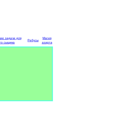
кие задачи для
Магия
Ребусы
го сыщика
азарта