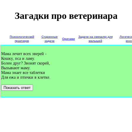
Загадки про ветеринара
е
Психологический
Старинные
Задачи на смекалку для
Логичес
Оригами
и
практикум
задачи
малышей
юно
Мама лечит всех зверей -
Кошку, пса и ламу.
Болен друг? Звонят скорей,
Вызывают маму.
Мама знает все таблетки
Для ежа и птички в клетке.
Показать ответ