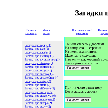
Загадки 
Главная
Магия
Детские
Психологический
Старин
страница
чисел
загадки
практикум
задач
Тонкий стебель у дорожки
Загадки про горку (1)
На конце его — сережки.
Загадки про шар (1)
На земле лежат листки —
Загадки про шкаф (1)
Маленькие лолушки.
Загадки про шляпку (1)
Нам он — как хороший друг,
Загадки про шуршавчика (1)
Загадки про абажур (1)
Лечит ранки ног и рук.
Загадки про абрикос (1)
Показать ответ
Загадки про август (1)
Загадки про автобус (3)
Загадки про автомобиль (4)
Загадки про азбуку (1)
Загадки про аиста (2)
Путник часто ранит ногу
Загадки про айболита (1)
Вот и лекарь у дороги.
Загадки про айсберг (2)
Загадки про аквариум (6)
Загадки про аккордеон (1)
Показать ответ
Загадки про актёра (2)
Загадки про акулу (2)