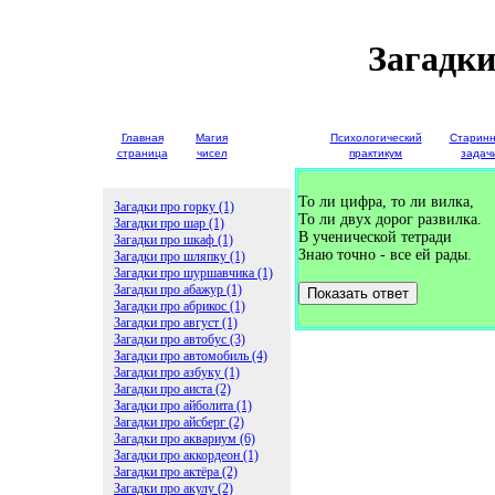
Загадки
Главная
Магия
Детские
Психологический
Старин
страница
чисел
загадки
практикум
задач
То ли цифра, то ли вилка,
Загадки про горку (1)
То ли двух дорог развилка.
Загадки про шар (1)
В ученической тетради
Загадки про шкаф (1)
Знаю точно - все ей рады.
Загадки про шляпку (1)
Загадки про шуршавчика (1)
Загадки про абажур (1)
Показать ответ
Загадки про абрикос (1)
Загадки про август (1)
Загадки про автобус (3)
Загадки про автомобиль (4)
Загадки про азбуку (1)
Загадки про аиста (2)
Загадки про айболита (1)
Загадки про айсберг (2)
Загадки про аквариум (6)
Загадки про аккордеон (1)
Загадки про актёра (2)
Загадки про акулу (2)