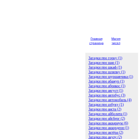
Главная
Магия
Детски
страница
чисел
загадк
Загадки про горку (1)
Загадки про шар (1)
Загадки про шкаф (1)
Загадки про шляпку (1)
Загадки про шуршавчика (1)
Загадки про абажур (1)
Загадки про абрикос (1)
Загадки про август (1)
Загадки про автобус (3)
Загадки про автомобиль (4)
Загадки про азбуку (1)
Загадки про аиста (2)
Загадки про айболита (1)
Загадки про айсберг (2)
Загадки про аквариум (6)
Загадки про аккордеон (1)
Загадки про актёра (2)
Загадки про акулу (2)