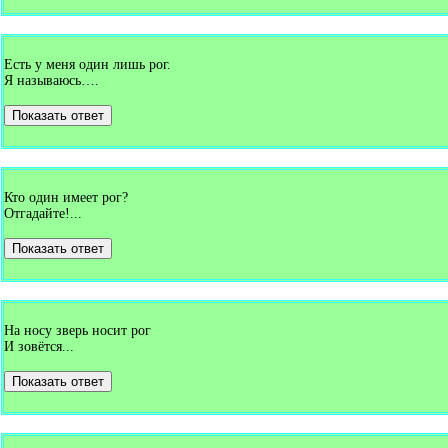
Есть у меня один лишь рог.
Я называюсь….
Показать ответ
Кто один имеет рог?
Отгадайте!...
Показать ответ
На носу зверь носит рог
И зовётся...
Показать ответ