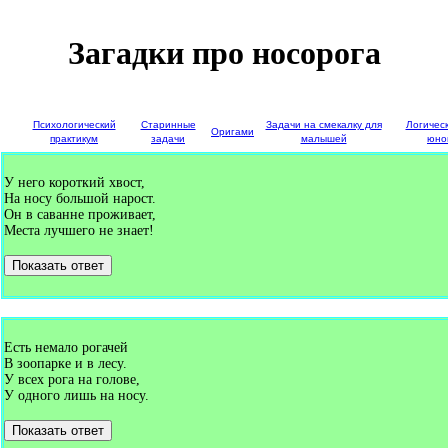
Загадки про носорога
е
Психологический
Старинные
Задачи на смекалку для
Логичес
Оригами
и
практикум
задачи
малышей
юно
У него короткий хвост,
На носу большой нарост.
Он в саванне проживает,
Места лучшего не знает!
Показать ответ
Есть немало рогачей
В зоопарке и в лесу.
У всех рога на голове,
У одного лишь на носу.
Показать ответ