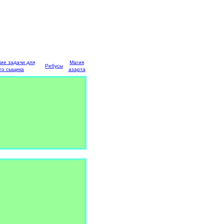
кие задачи для
Магия
Ребусы
го сыщика
азарта