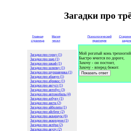
Загадки про тр
Главная
Магия
Детские
Психологический
Старин
страница
чисел
загадки
практикум
задач
Мой рогатый конь трехногий
Загадки про горку (1)
Быстро мчится по дороге,
Загадки про шар (1)
Захочу - он постоит,
Загадки про шкаф (1)
Захочу - вперед бежит.
Загадки про шляпку (1)
Загадки про шуршавчика (1)
Показать ответ
Загадки про абажур (1)
Загадки про абрикос (1)
Загадки про август (1)
Загадки про автобус (3)
Загадки про автомобиль (4)
Загадки про азбуку (1)
Загадки про аиста (2)
Загадки про айболита (1)
Загадки про айсберг (2)
Загадки про аквариум (6)
Загадки про аккордеон (1)
Загадки про актёра (2)
Загадки про акулу (2)