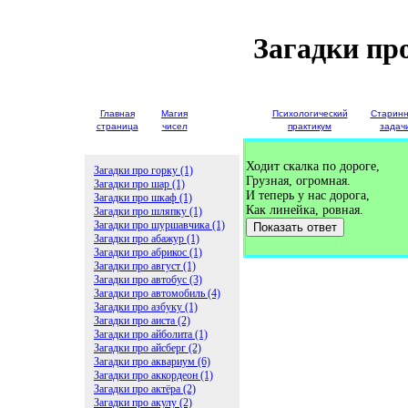
Загадки пр
Главная
Магия
Детские
Психологический
Старин
страница
чисел
загадки
практикум
задач
Ходит скалка по дороге,
Загадки про горку (1)
Грузная, огромная.
Загадки про шар (1)
И теперь у нас дорога,
Загадки про шкаф (1)
Как линейка, ровная.
Загадки про шляпку (1)
Загадки про шуршавчика (1)
Показать ответ
Загадки про абажур (1)
Загадки про абрикос (1)
Загадки про август (1)
Загадки про автобус (3)
Загадки про автомобиль (4)
Загадки про азбуку (1)
Загадки про аиста (2)
Загадки про айболита (1)
Загадки про айсберг (2)
Загадки про аквариум (6)
Загадки про аккордеон (1)
Загадки про актёра (2)
Загадки про акулу (2)