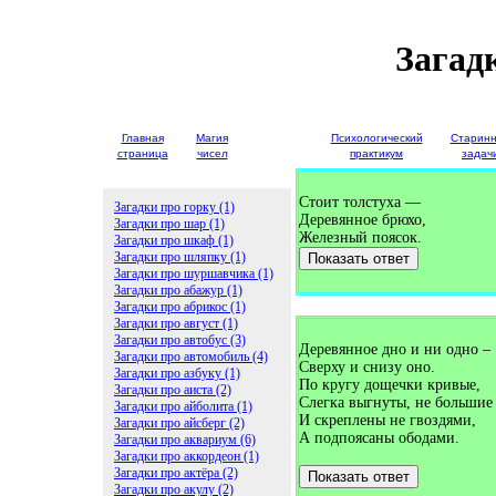
Загад
Главная
Магия
Детские
Психологический
Старин
страница
чисел
загадки
практикум
задач
Стоит толстуха —
Загадки про горку (1)
Деревянное брюхо,
Загадки про шар (1)
Железный поясок.
Загадки про шкаф (1)
Загадки про шляпку (1)
Показать ответ
Загадки про шуршавчика (1)
Загадки про абажур (1)
Загадки про абрикос (1)
Загадки про август (1)
Загадки про автобус (3)
Деревянное дно и ни одно –
Загадки про автомобиль (4)
Сверху и снизу оно.
Загадки про азбуку (1)
По кругу дощечки кривые,
Загадки про аиста (2)
Слегка выгнуты, не большие
Загадки про айболита (1)
И скреплены не гвоздями,
Загадки про айсберг (2)
А подпоясаны ободами.
Загадки про аквариум (6)
Загадки про аккордеон (1)
Загадки про актёра (2)
Показать ответ
Загадки про акулу (2)