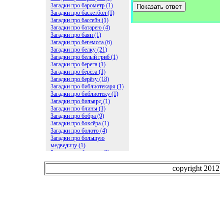
Загадки про барометр (1)
Показать ответ
Загадки про баскетбол (1)
Загадки про бассейн (1)
Загадки про батарею (4)
Загадки про баян (1)
Загадки про бегемота (6)
Загадки про белку (21)
Загадки про белый гриб (1)
Загадки про берега (1)
Загадки про берёза (1)
Загадки про берёзу (18)
Загадки про библиотекаря (1)
Загадки про библиотеку (1)
Загадки про бильярд (1)
Загадки про блины (1)
Загадки про бобра (9)
Загадки про боксёра (1)
Загадки про болото (4)
Загадки про большую
медведицу (1)
Загадки про ботинки (2)
Загадки про бочку (5)
Загадки про брасс (1)
copyright 201
Загадки про бревно (2)
Загадки про бриллиант (1)
Загадки про бруснику (1)
Загадки про брюки (1)
Загадки про бублик (2)
Загадки про будильник (2)
Загадки про буквы (27)