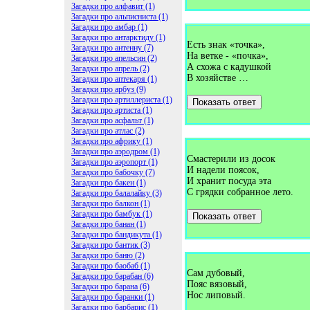
Загадки про алфавит (1)
Загадки про альписниста (1)
Загадки про амбар (1)
Загадки про антарктиду (1)
Есть знак «точка»,
Загадки про антенну (7)
На ветке - «почка»,
Загадки про апельсин (2)
А схожа с кадушкой
Загадки про апрель (2)
В хозяйстве …
Загадки про аптекаря (1)
Загадки про арбуз (9)
Загадки про артиллериста (1)
Показать ответ
Загадки про артиста (1)
Загадки про асфальт (1)
Загадки про атлас (2)
Загадки про африку (1)
Загадки про аэродром (1)
Смастерили из досок
Загадки про аэропорт (1)
И надели поясок,
Загадки про бабочку (7)
И хранит посуда эта
Загадки про бакен (1)
С грядки собранное лето.
Загадки про балалайку (3)
Загадки про балкон (1)
Загадки про бамбук (1)
Показать ответ
Загадки про банан (1)
Загадки про бандикута (1)
Загадки про бантик (3)
Загадки про баню (2)
Загадки про баобаб (1)
Сам дубовый,
Загадки про барабан (6)
Пояс вязовый,
Загадки про барана (6)
Нос липовый.
Загадки про баранки (1)
Загадки про барбарис (1)