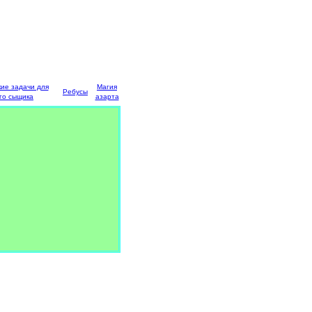
кие задачи для
Магия
Ребусы
го сыщика
азарта