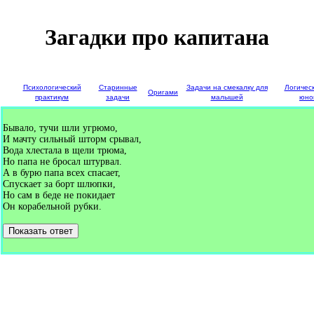
Загадки про капитана
е
Психологический
Старинные
Задачи на смекалку для
Логичес
Оригами
и
практикум
задачи
малышей
юно
Бывало, тучи шли угрюмо,
И мачту сильный шторм срывал,
Вода хлестала в щели трюма,
Но папа не бросал штурвал.
А в бурю папа всех спасает,
Спускает за борт шлюпки,
Но сам в беде не покидает
Он корабельной рубки.
Показать ответ