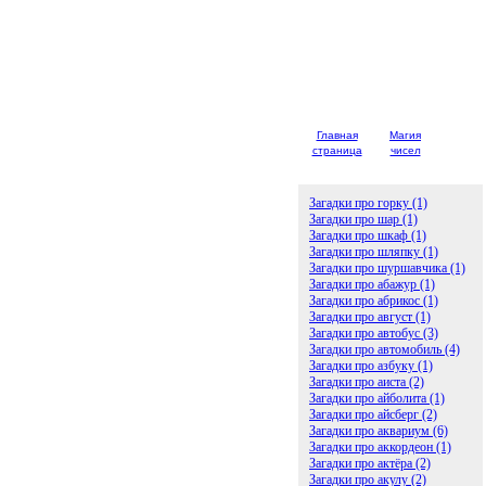
Главная
Магия
Детски
страница
чисел
загадк
Загадки про горку (1)
Загадки про шар (1)
Загадки про шкаф (1)
Загадки про шляпку (1)
Загадки про шуршавчика (1)
Загадки про абажур (1)
Загадки про абрикос (1)
Загадки про август (1)
Загадки про автобус (3)
Загадки про автомобиль (4)
Загадки про азбуку (1)
Загадки про аиста (2)
Загадки про айболита (1)
Загадки про айсберг (2)
Загадки про аквариум (6)
Загадки про аккордеон (1)
Загадки про актёра (2)
Загадки про акулу (2)