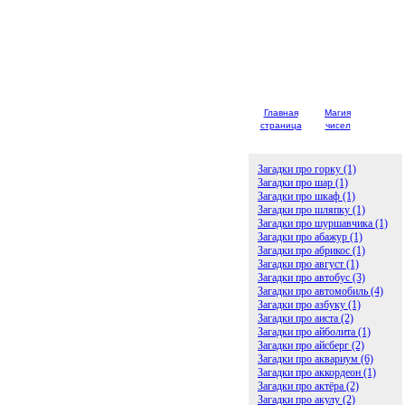
Главная
Магия
Детски
страница
чисел
загадк
Загадки про горку (1)
Загадки про шар (1)
Загадки про шкаф (1)
Загадки про шляпку (1)
Загадки про шуршавчика (1)
Загадки про абажур (1)
Загадки про абрикос (1)
Загадки про август (1)
Загадки про автобус (3)
Загадки про автомобиль (4)
Загадки про азбуку (1)
Загадки про аиста (2)
Загадки про айболита (1)
Загадки про айсберг (2)
Загадки про аквариум (6)
Загадки про аккордеон (1)
Загадки про актёра (2)
Загадки про акулу (2)