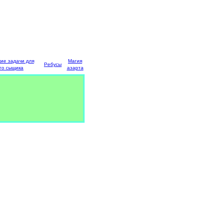
кие задачи для
Магия
Ребусы
го сыщика
азарта