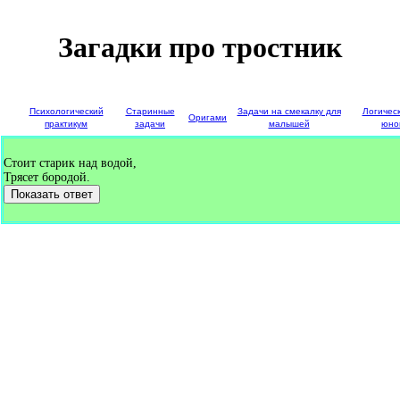
Загадки про тростник
е
Психологический
Старинные
Задачи на смекалку для
Логичес
Оригами
и
практикум
задачи
малышей
юно
Стоит старик над водой,
Трясет бородой.
Показать ответ